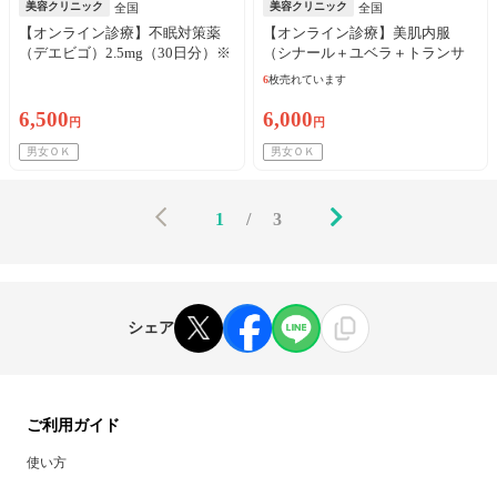
美容クリニック
美容クリニック
全国
全国
【オンライン診療】不眠対策薬
【オンライン診療】美肌内服
（デエビゴ）2.5mg（30日分）※
（シナール＋ユベラ＋トランサ
初診料・送料込／リピート可
ミン250mg）30日分 ※初診料・
6
枚売れています
送料込／リピート可
6,500
6,000
円
円
男女ＯＫ
男女ＯＫ
1
/
3
シェア
ご利用ガイド
使い方