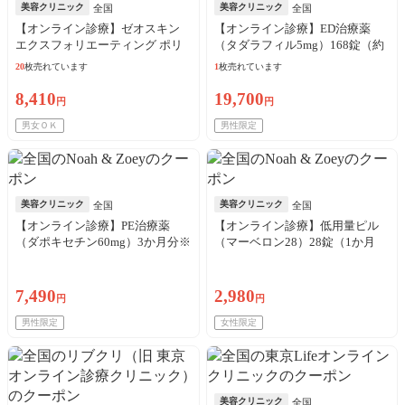
美容クリニック
美容クリニック
全国
全国
【オンライン診療】ゼオスキン
【オンライン診療】ED治療薬
エクスフォリエーティング ポリ
（タダラフィル5mg）168錠（約
ッシュ（65g）※初診料・送料込
6か月分）※初診料・送料込
20
枚売れています
1
枚売れています
8,410
19,700
円
円
男女ＯＫ
男性限定
美容クリニック
美容クリニック
全国
全国
【オンライン診療】PE治療薬
【オンライン診療】低用量ピル
（ダポキセチン60mg）3か月分※
（マーベロン28）28錠（1か月
初診料・送料込
分）※初診料・送料込
7,490
2,980
円
円
男性限定
女性限定
美容クリニック
全国