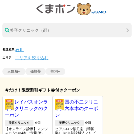
美容クリニック（顔）
都道府県
エリアを絞り込む
エリア
人気順
価格帯
性別
今だけ！限定割引ギフト券付きクーポン
美容クリニック
全国
美容クリニック
全国
【オンライン診療】マンジ
ヒアルロン酸注射（韓国
ャロ 5mg×4本（定期便）※
製）1cc※初診料込／リピー