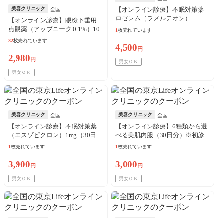
美容クリニック
【オンライン診療】不眠対策薬
全国
ロゼレム（ラメルテオン）
【オンライン診療】眼瞼下垂用
8mg（30日分）※初診料・送料込
点眼薬（アップニーク 0.1%）10
1
枚売れています
／リピート可
本（10日分）※初診料・送料込
32
枚売れています
4,500
／リピート可
円
2,980
円
男女ＯＫ
男女ＯＫ
美容クリニック
美容クリニック
全国
全国
【オンライン診療】不眠対策薬
【オンライン診療】6種類から選
（エスゾピクロン）1mg（30日
べる美肌内服（30日分）※初診
分）※初診料・送料込／リピー
料・送料込／リピート可
1
枚売れています
1
枚売れています
ト可
3,900
3,000
円
円
男女ＯＫ
男女ＯＫ