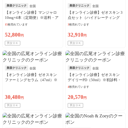
美容クリニック
美容クリニック
全国
全国
【オンライン診療】マンジャロ
【オンライン診療】ゼオスキン 3
10mg×4本（定期便）※送料・ア
点セット（ハイドレーティング
ルコール綿・診察料込
クレンザー＋バランサートナー
15
枚売れています
3
枚売れています
＋デイリーPD）※初診料・送料
込
52,800
32,910
円
円
男女ＯＫ
男女ＯＫ
美容クリニック
美容クリニック
全国
全国
【オンライン診療】ゼオスキン
【オンライン診療】ゼオスキン
ファーミングセラム（47ml）※
デイリーPD（50ml）※初診料・
初診料・送料込
送料込
4
枚売れています
30,480
20,570
円
円
男女ＯＫ
男女ＯＫ