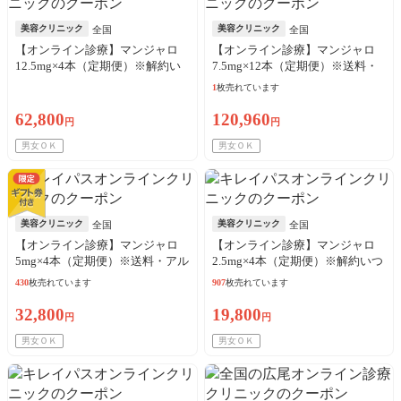
美容クリニック
美容クリニック
全国
全国
【オンライン診療】マンジャロ
【オンライン診療】マンジャロ
12.5mg×4本（定期便）※解約い
7.5mg×12本（定期便）※送料・
つでも可能！
アルコール綿・診察料込
1
枚売れています
62,800
120,960
円
円
男女ＯＫ
男女ＯＫ
美容クリニック
美容クリニック
全国
全国
【オンライン診療】マンジャロ
【オンライン診療】マンジャロ
5mg×4本（定期便）※送料・アル
2.5mg×4本（定期便）※解約いつ
コール綿・診察料込
でも可能！
430
枚売れています
907
枚売れています
32,800
19,800
円
円
男女ＯＫ
男女ＯＫ