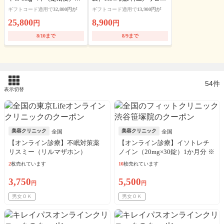
送料・アルコール綿・診察
ト可
ギフトコード適用で
32,800円が
ギフトコード適用で
13,900円が
料込
25,800
8,900
円
円
8/10まで
8/9まで
54件
表示切替
美容クリニック
美容クリニック
全国
全国
【オンライン診療】不眠対策薬
【オンライン診療】イソトレチ
リスミー（リルマザホン）
ノイン（20mg×30錠）1か月分 ※
1mg（30日分）※初診料・送料込
診察料、送料込込
2
枚売れています
10
枚売れています
／リピート可
3,750
5,500
円
円
男女ＯＫ
男女ＯＫ