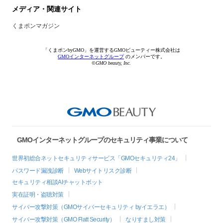
メディア・関連サイト
くまポンマガジン
「くまポンbyGMO」を運営するGMOビューティー株式会社は
GMOインターネットグループ
のメンバーです。
©GMO beauty, Inc.
GMOインターネットグループのセキュリティ事業について
世界初総合ネットセキュリティサービス「GMOセキュリティ24」
パスワード漏洩診断
Webサイトリスク診断
セキュリティ相談AIチャットボット
実在証明・盗聴対策
サイバー攻撃対策（GMOサイバーセキュリティ byイエラエ）
サイバー攻撃対策（GMO Flatt Security）
なりすまし対策