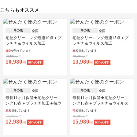
こちらもオススメ
その他
その他
全国
全国
宅配クリーニング最速10点＋プ
宅配クリーニング最速15点＋プ
ラチナ＆ウイルス加工
ラチナ＆ウイルス加工
185
枚売れています
88
枚売れています
28,138円
40,788円
10,980
13,980
円
60
%OFF
円
65
%OFF
その他
その他
全国
全国
最長11ヶ月保管★宅配クリーニ
最長11ヶ月保管★宅配クリーニ
ング10点＋プラチナ加工＋抗ウ
ング15点＋プラチナ＆ウイルス
イルス加工
加工
95
枚売れています
75
枚売れています
31,878円
45,408円
12,980
15,980
円
59
%OFF
円
64
%OFF