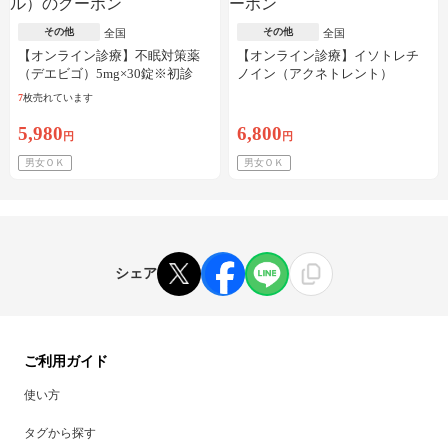
その他
その他
全国
全国
【オンライン診療】不眠対策薬
【オンライン診療】イソトレチ
（デエビゴ）5mg×30錠※初診
ノイン（アクネトレント）
料・送料込
10mg×1か月分※初診料・送料込
7
枚売れています
5,980
6,800
円
円
男女ＯＫ
男女ＯＫ
シェア
ご利用ガイド
使い方
タグから探す