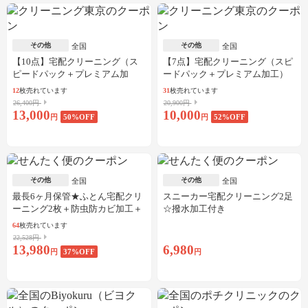
その他
その他
全国
全国
【10点】宅配クリーニング（ス
【7点】宅配クリーニング（スピ
ピードパック＋プレミアム加
ードパック＋プレミアム加工）
工）
12
枚売れています
31
枚売れています
26,400円
20,900円
13,000
10,000
円
50
%OFF
円
52
%OFF
その他
その他
全国
全国
最長6ヶ月保管★ふとん宅配クリ
スニーカー宅配クリーニング2足
ーニング2枚＋防虫防カビ加工＋
☆撥水加工付き
しみ抜き
64
枚売れています
22,528円
13,980
6,980
円
37
%OFF
円