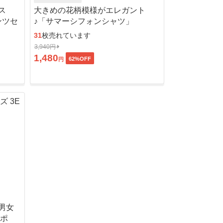
ス
大きめの花柄模様がエレガント
ンツセ
♪「サマーシフォンシャツ」
31
枚売れています
3,940円
1,480
62
%OFF
円
男女
ッポ