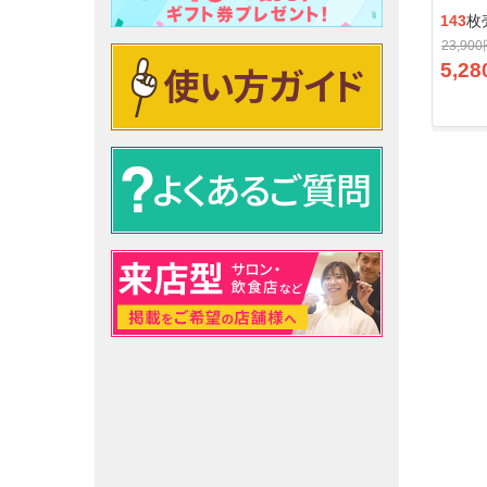
143
枚
23,90
5,28