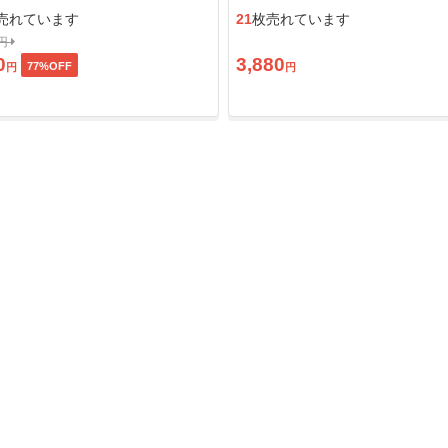
ン」
売れています
21
枚売れています
0円
0
3,880
77
%OFF
円
円