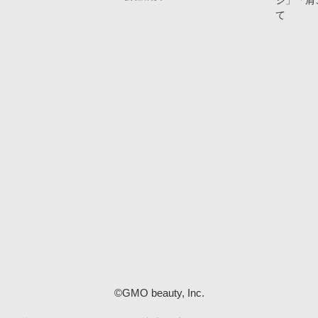
ジ」「肩
て
©GMO beauty, Inc.