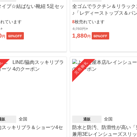
タイプ☆結ばない靴紐 5足セッ
全ゴムでラクチン＆リラック
♪「レディーストップス＆パ
ット」
売れています
8
枚売れています
円
4,760円
0
1,880
60
%OFF
60
%OFF
円
円
礼
完売御礼
全国
全国
通販
通販
肉スッキリブラ＆ショーツ4セ
防水と防汚、防滑性が高い「
」
兼用3Eレインシューズスリ