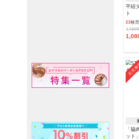
平紐
ト
23
枚
2,740
1,08
完売御
「脇
ット