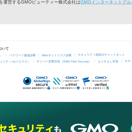
」を運営するGMOビューティー株式会社は
GMOインターネットグル
ついて
セキュリティ相談AIチャットボット
4」
パスワード漏洩診断
Webサイトリスク診断
セキ
ュリティ byイエラエ）
サイバー攻撃対策（GMO Flatt Security）
なりすまし対策