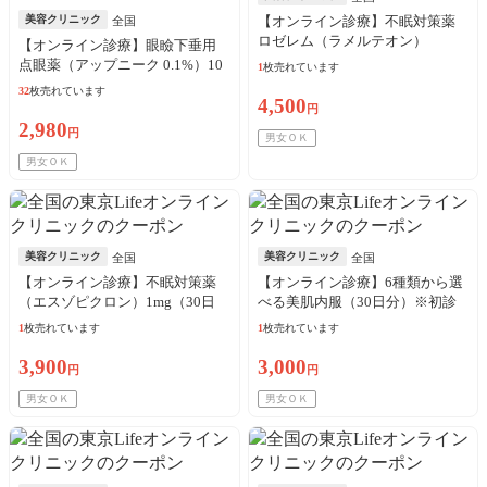
美容クリニック
【オンライン診療】不眠対策薬
全国
ロゼレム（ラメルテオン）
【オンライン診療】眼瞼下垂用
8mg（30日分）※初診料・送料込
点眼薬（アップニーク 0.1%）10
1
枚売れています
／リピート可
本（10日分）※初診料・送料込
32
枚売れています
4,500
／リピート可
円
2,980
円
男女ＯＫ
男女ＯＫ
美容クリニック
美容クリニック
全国
全国
【オンライン診療】不眠対策薬
【オンライン診療】6種類から選
（エスゾピクロン）1mg（30日
べる美肌内服（30日分）※初診
分）※初診料・送料込／リピー
料・送料込／リピート可
1
枚売れています
1
枚売れています
ト可
3,900
3,000
円
円
男女ＯＫ
男女ＯＫ