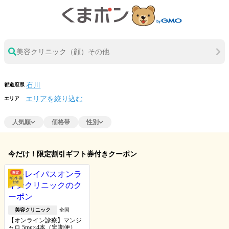
美容クリニック（顔）その他
都道府県
エリアを絞り込む
エリア
人気順
価格帯
性別
今だけ！限定割引ギフト券付きクーポン
美容クリニック
全国
【オンライン診療】マンジ
ャロ 5mg×4本（定期便）※