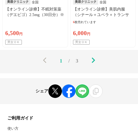
美容クリニック
美容クリニック
全国
全国
【オンライン診療】不眠対策薬
【オンライン診療】美肌内服
（デエビゴ）2.5mg（30日分）※
（シナール＋ユベラ＋トランサ
初診料・送料込／リピート可
ミン250mg）30日分 ※初診料・
6
枚売れています
送料込／リピート可
6,500
6,000
円
円
男女ＯＫ
男女ＯＫ
1
/
3
シェア
ご利用ガイド
使い方