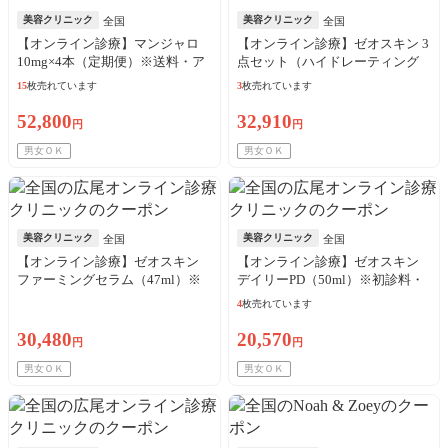
美容クリニック
美容クリニック
全国
全国
【オンライン診療】マンジャロ
【オンライン診療】ゼオスキン 3
10mg×4本（定期便）※送料・ア
点セット（ハイドレーティング
ルコール綿・診察料込
クレンザー＋バランサートナー
15
枚売れています
3
枚売れています
＋デイリーPD）※初診料・送料
込
52,800
32,910
円
円
男女ＯＫ
男女ＯＫ
美容クリニック
美容クリニック
全国
全国
【オンライン診療】ゼオスキン
【オンライン診療】ゼオスキン
ファーミングセラム（47ml）※
デイリーPD（50ml）※初診料・
初診料・送料込
送料込
4
枚売れています
30,480
20,570
円
円
男女ＯＫ
男女ＯＫ