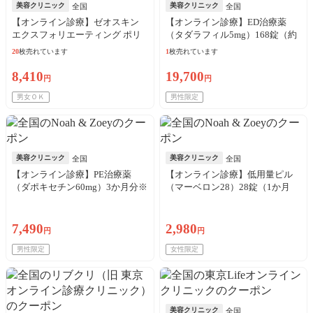
美容クリニック
美容クリニック
全国
全国
【オンライン診療】ゼオスキン
【オンライン診療】ED治療薬
エクスフォリエーティング ポリ
（タダラフィル5mg）168錠（約
ッシュ（65g）※初診料・送料込
6か月分）※初診料・送料込
20
枚売れています
1
枚売れています
8,410
19,700
円
円
男女ＯＫ
男性限定
美容クリニック
美容クリニック
全国
全国
【オンライン診療】PE治療薬
【オンライン診療】低用量ピル
（ダポキセチン60mg）3か月分※
（マーベロン28）28錠（1か月
初診料・送料込
分）※初診料・送料込
7,490
2,980
円
円
男性限定
女性限定
美容クリニック
全国