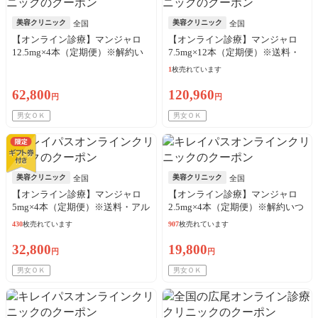
美容クリニック
美容クリニック
全国
全国
【オンライン診療】マンジャロ
【オンライン診療】マンジャロ
12.5mg×4本（定期便）※解約い
7.5mg×12本（定期便）※送料・
つでも可能！
アルコール綿・診察料込
1
枚売れています
62,800
120,960
円
円
男女ＯＫ
男女ＯＫ
美容クリニック
美容クリニック
全国
全国
【オンライン診療】マンジャロ
【オンライン診療】マンジャロ
5mg×4本（定期便）※送料・アル
2.5mg×4本（定期便）※解約いつ
コール綿・診察料込
でも可能！
430
枚売れています
907
枚売れています
32,800
19,800
円
円
男女ＯＫ
男女ＯＫ