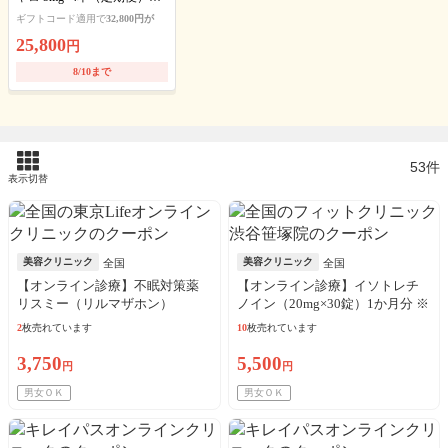
送料・アルコール綿・診察
ギフトコード適用で
32,800円が
料込
25,800
円
8/10まで
53件
表示切替
美容クリニック
美容クリニック
全国
全国
【オンライン診療】不眠対策薬
【オンライン診療】イソトレチ
リスミー（リルマザホン）
ノイン（20mg×30錠）1か月分 ※
1mg（30日分）※初診料・送料込
診察料、送料込込
2
枚売れています
10
枚売れています
／リピート可
3,750
5,500
円
円
男女ＯＫ
男女ＯＫ