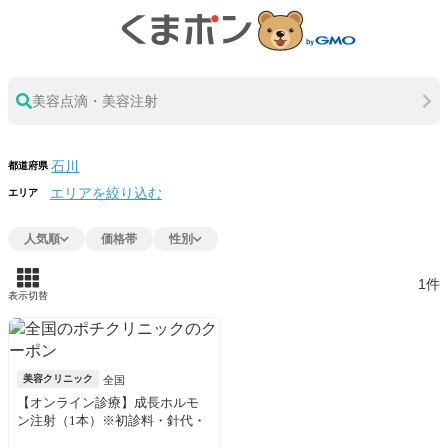
美容点滴・美容注射
都道府県
エリアを絞り込む
エリア
人気順
価格帯
性別
1件
表示切替
美容クリニック
全国
【オンライン診療】成長ホルモ
ン注射（1本）※初診料・針代・
アルコール綿・送料込