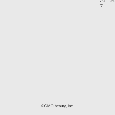
ジ」「肩
て
©GMO beauty, Inc.