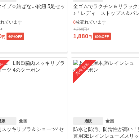
タイプ☆結ばない靴紐 5足セッ
全ゴムでラクチン＆リラック
♪「レディーストップス＆パ
ット」
売れています
8
枚売れています
円
4,760円
0
1,880
60
%OFF
60
%OFF
円
円
礼
完売御礼
全国
全国
通販
通販
肉スッキリブラ＆ショーツ4セ
防水と防汚、防滑性が高い「
」
兼用3Eレインシューズスリ