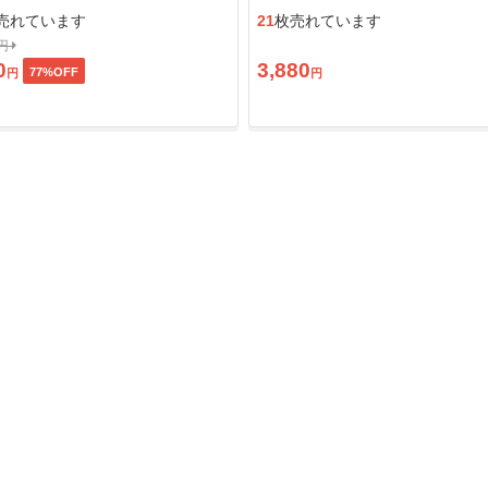
ン」
売れています
21
枚売れています
0円
0
3,880
77
%OFF
円
円