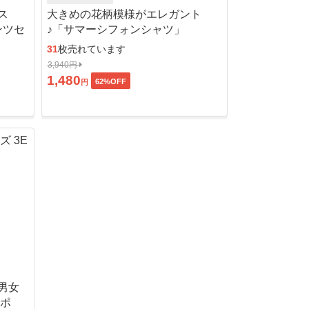
ス
大きめの花柄模様がエレガント
ンツセ
♪「サマーシフォンシャツ」
31
枚売れています
3,940円
1,480
62
%OFF
円
男女
ッポ