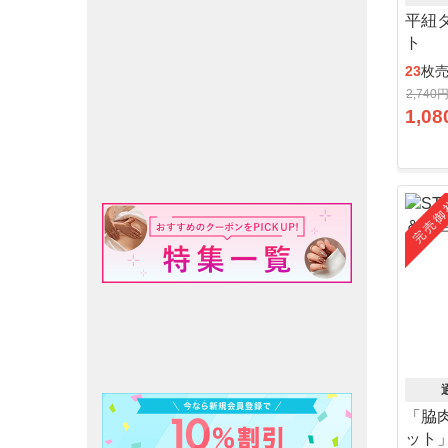
平紐
ト
23
枚
2,740
1,08
完売御
「脇
ット