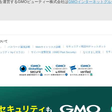
」を運営するGMOビューティー株式会社は
GMOインターネットグル
ついて
セキュリティ相談AIチャットボット
4」
パスワード漏洩診断
Webサイトリスク診断
セキ
ュリティ byイエラエ）
サイバー攻撃対策（GMO Flatt Security）
なりすまし対策