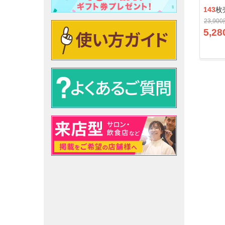
143
枚
23,90
5,28