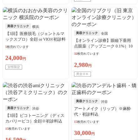
美容クリニック
横浜
【3回】医療脱毛（ジェントルマ
美容クリニック
全国
ックスプロ）全顔 or VIO※初診料
【オンライン診療】眼瞼下垂用
込
点眼薬（アップニーク 0.1%）10
1
枚売れています
本（10日分）※初診料・送料込
32
枚売れています
24,000
／リピート可
円
2,980
円
女性限定
男女ＯＫ
美容クリニック
渋谷
美容クリニック
アートメイク（リップ）※麻酔
渋谷
代・初診料込
【3回】ピコトーニング（ディス
カバリーピコ）全顔※初診料込
15
枚売れています
15
枚売れています
30,000
円
16,500