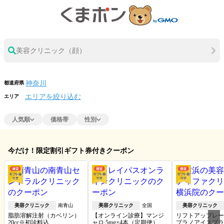
美容クリニック（顔）
都道府県
エリアを絞り込む
エリア
人気順
価格帯
性別
今だけ！限定割引ギフト券付きクーポン
美容クリニック
南青山
美容クリニック
全国
美容クリニック
脂肪溶解注射（カベリン）
【オンライン診療】マンジ
リフトアップレー
20cc※初診料込
ャロ 5mg×4本（定期便）※
プラノアイスプラ