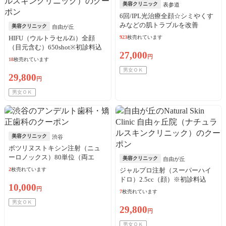
美容クリニック
表参道
6回/IPL光治療全顔☆シミやくす
みなどの肌トラブルを改善
美容クリニック
自由が丘
HIFU（ウルトラセルZi）全顔
923
枚売れています
（目元含む）650shot※初診料込
27,000
円
18
枚売れています
男女ＯＫ
29,800
円
男女ＯＫ
美容クリニック
渋谷
ボツリヌストキシン注射（ニュ
ーロノックス）80単位（両エ
美容クリニック
自由が丘
ラ）※初診料込／リピート可
2
枚売れています
ジャルプロ注射（スーパーハイ
ドロ）2.5cc（顔）※初診料込
10,000
円
7
枚売れています
男女ＯＫ
29,800
円
男女ＯＫ