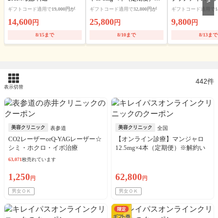
＞
送料・アルコール綿・診察
全顔（あご含む）
ギフトコード適用で
19,000円が
ギフトコード適用で
32,800円が
ギフトコード適用で
1
料込
込
14,600
25,800
9,800
円
円
円
8/15まで
8/10まで
8/13まで
442件
表示切替
美容クリニック
美容クリニック
表参道
全国
CO2レーザーorQ-YAGレーザー☆
【オンライン診療】マンジャロ
シミ・ホクロ・イボ治療
12.5mg×4本（定期便）※解約い
つでも可能！
63,071
枚売れています
1,250
62,800
円
円
男女ＯＫ
男女ＯＫ