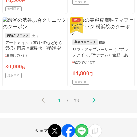
円
男女ＯＫ
女性限定
美容クリニック
渋谷
アートメイク（3Dや4Dなどから
美容クリニック
横浜
選択）両眉 ※麻酔代・初診料込
リフトアップレーザー（ソプラ
／新人スタッフ対応
ノアイスプラチナム）全顔（あ
2
枚売れています
ご含む）※初診料込
6
枚売れています
30,000
円
14,800
円
男女ＯＫ
男女ＯＫ
1
/
23
シェア