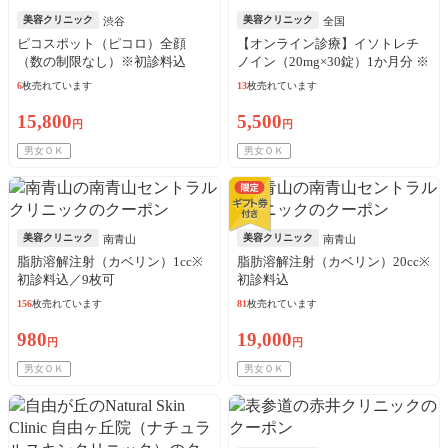
美容クリニック
美容クリニック
渋谷
全国
ピコスポット（ピコロ）全顔
【オンライン診療】イソトレチ
（数の制限なし）※初診料込
ノイン（20mg×30錠）1か月分 ※
診察料、送料込込
6
枚売れています
13
枚売れています
15,800
5,500
円
円
男女ＯＫ
男女ＯＫ
美容クリニック
美容クリニック
南青山
南青山
脂肪溶解注射（カベリン）1cc※
脂肪溶解注射（カベリン）20cc※
初診料込／9枚可
初診料込
156
枚売れています
81
枚売れています
980
19,000
円
円
男女ＯＫ
男女ＯＫ