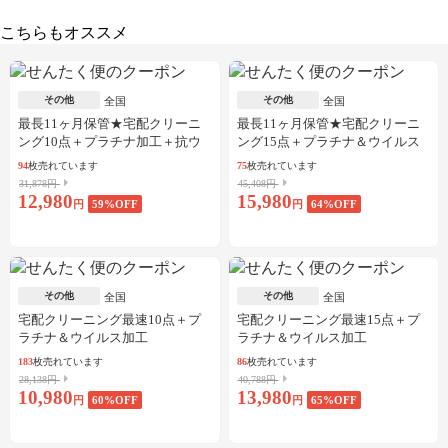
こちらもオススメ
その他
その他
全国
全国
最長11ヶ月保管★宅配クリーニ
最長11ヶ月保管★宅配クリーニ
ング10点＋プラチナ加工＋抗ウ
ング15点＋プラチナ＆ウイルス
イルス加工
加工
94
枚売れています
75
枚売れています
31,878円
45,408円
12,980
15,980
円
59
%OFF
円
64
%OFF
その他
その他
全国
全国
宅配クリーニング最速10点＋プ
宅配クリーニング最速15点＋プ
ラチナ＆ウイルス加工
ラチナ＆ウイルス加工
183
枚売れています
86
枚売れています
28,138円
40,788円
10,980
13,980
円
60
%OFF
円
65
%OFF