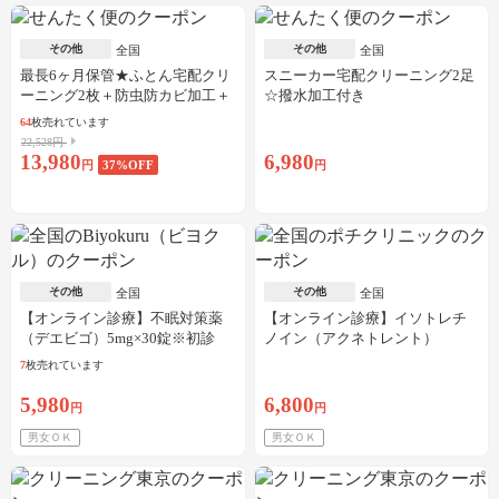
その他
その他
全国
全国
最長6ヶ月保管★ふとん宅配クリ
スニーカー宅配クリーニング2足
ーニング2枚＋防虫防カビ加工＋
☆撥水加工付き
しみ抜き
64
枚売れています
22,528円
13,980
6,980
円
37
%OFF
円
その他
その他
全国
全国
【オンライン診療】不眠対策薬
【オンライン診療】イソトレチ
（デエビゴ）5mg×30錠※初診
ノイン（アクネトレント）
料・送料込
10mg×1か月分※初診料・送料込
7
枚売れています
5,980
6,800
円
円
男女ＯＫ
男女ＯＫ