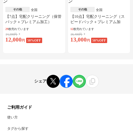
その他
その他
全国
全国
【7点】宅配クリーニング（保管
【10点】宅配クリーニング（ス
パック＋プレミアム加工）
ピードパック＋プレミアム加
工）
29
枚売れています
12
枚売れています
24,200円
26,400円
12,000
13,000
円
50
%OFF
円
50
%OFF
シェア
ご利用ガイド
使い方
タグから探す