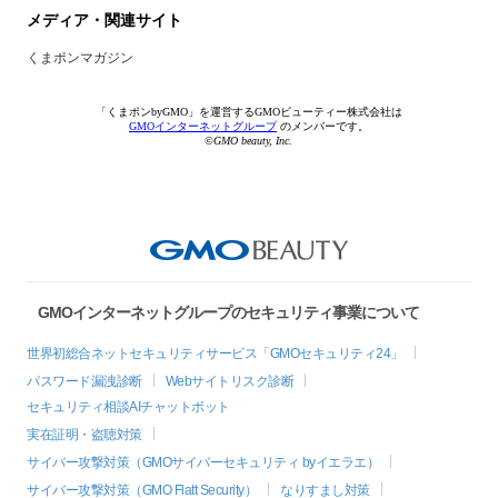
メディア・関連サイト
くまポンマガジン
「くまポンbyGMO」を運営するGMOビューティー株式会社は
GMOインターネットグループ
のメンバーです。
©GMO beauty, Inc.
GMOインターネットグループのセキュリティ事業について
世界初総合ネットセキュリティサービス「GMOセキュリティ24」
パスワード漏洩診断
Webサイトリスク診断
セキュリティ相談AIチャットボット
実在証明・盗聴対策
サイバー攻撃対策（GMOサイバーセキュリティ byイエラエ）
サイバー攻撃対策（GMO Flatt Security）
なりすまし対策