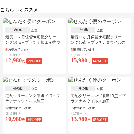
こちらもオススメ
その他
その他
全国
全国
最長11ヶ月保管★宅配クリーニ
最長11ヶ月保管★宅配クリーニ
ング10点＋プラチナ加工＋抗ウ
ング15点＋プラチナ＆ウイルス
イルス加工
加工
94
枚売れています
75
枚売れています
31,878円
45,408円
12,980
15,980
円
59
%OFF
円
64
%OFF
その他
その他
全国
全国
宅配クリーニング最速10点＋プ
宅配クリーニング最速15点＋プ
ラチナ＆ウイルス加工
ラチナ＆ウイルス加工
179
枚売れています
85
枚売れています
28,138円
40,788円
10,980
13,980
円
60
%OFF
円
65
%OFF