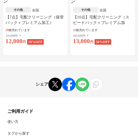
その他
その他
全国
全国
【7点】宅配クリーニング（保管
【10点】宅配クリーニング（ス
パック＋プレミアム加工）
ピードパック＋プレミアム加
工）
29
枚売れています
12
枚売れています
24,200円
26,400円
12,000
13,000
円
50
%OFF
円
50
%OFF
シェア
ご利用ガイド
使い方
タグから探す