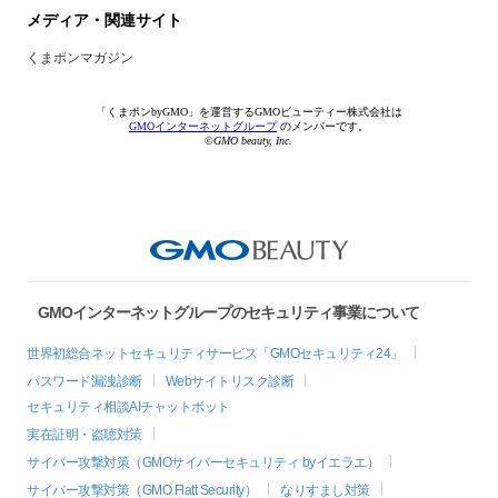
メディア・関連サイト
くまポンマガジン
「くまポンbyGMO」を運営するGMOビューティー株式会社は
GMOインターネットグループ
のメンバーです。
©GMO beauty, Inc.
GMOインターネットグループのセキュリティ事業について
世界初総合ネットセキュリティサービス「GMOセキュリティ24」
パスワード漏洩診断
Webサイトリスク診断
セキュリティ相談AIチャットボット
実在証明・盗聴対策
サイバー攻撃対策（GMOサイバーセキュリティ byイエラエ）
サイバー攻撃対策（GMO Flatt Security）
なりすまし対策