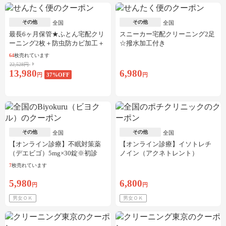
その他
その他
全国
全国
最長6ヶ月保管★ふとん宅配クリ
スニーカー宅配クリーニング2足
ーニング2枚＋防虫防カビ加工＋
☆撥水加工付き
しみ抜き
64
枚売れています
22,528円
13,980
6,980
円
37
%OFF
円
その他
その他
全国
全国
【オンライン診療】不眠対策薬
【オンライン診療】イソトレチ
（デエビゴ）5mg×30錠※初診
ノイン（アクネトレント）
料・送料込
10mg×1か月分※初診料・送料込
7
枚売れています
5,980
6,800
円
円
男女ＯＫ
男女ＯＫ