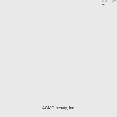
ジ」「肩
て
©GMO beauty, Inc.