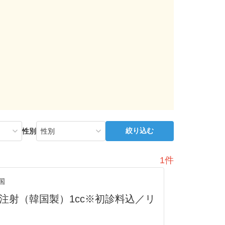
絞り込む
性別
1件
国
注射（韓国製）1cc※初診料込／リ