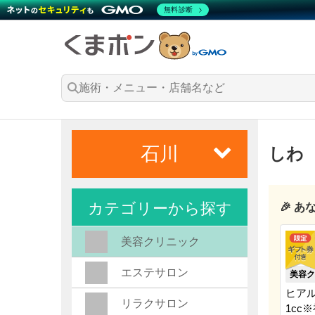
無料診断
石川
しわ
カテゴリーから探す
🎉 
美容クリニック
エステサロン
美容ク
ヒア
リラクサロン
1cc