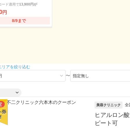
コード適用で
13,900円が
0
円
8/9まで
エリアを絞り込む
〜
全
美容クリニック
ヒアルロン酸
ピート可