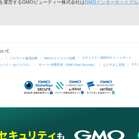
」を運営するGMOビューティー株式会社は
GMOインターネットグル
ついて
セキュリティ相談AIチャットボット
4」
パスワード漏洩診断
Webサイトリスク診断
セキ
ュリティ byイエラエ）
サイバー攻撃対策（GMO Flatt Security）
なりすまし対策