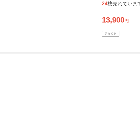
24
枚売れていま
13,900
円
男女ＯＫ