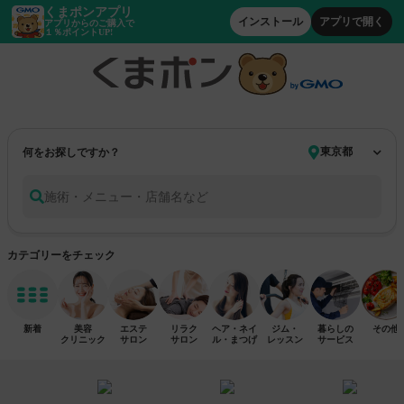
くまポンアプリ
インストール
アプリで開く
アプリからのご購入で
１％ポイントUP!
何をお探しですか？
施術・メニュー・店舗名など
カテゴリーをチェック
新着
美容
エステ
リラク
ヘア・ネイ
ジム・
暮らしの
その他
クリニック
サロン
サロン
ル・まつげ
レッスン
サービス