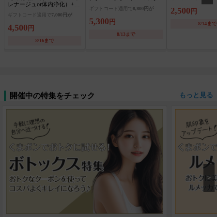
レナージュor体内浄化）+ヘ
ギフトコード適用で
8,800円が
2,500
ッド
円
ギフトコード適用で
7,000円が
5,300
円
8/14まで
4,500
円
8/13まで
8/16まで
開催中の特集をチェック
もっと見る
＞