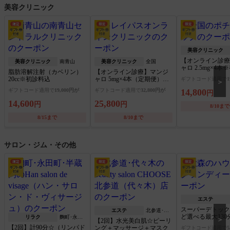
美容クリニック
美容クリニック
【オンライン診療
美容クリニック
南青山
美容クリニック
全国
ャロ 2.5mg×4
脂肪溶解注射（カベリン）
【オンライン診療】マンジ
料込
20cc※初診料込
ャロ 5mg×4本（定期便）※
ギフトコード適用で
1
＞
送料・アルコール綿・診察
ギフトコード適用で
19,000円が
ギフトコード適用で
32,800円が
14,800
円
料込
14,600
25,800
円
円
8/10まで
8/15まで
8/10まで
サロン・ジム・その他
エステ
スーパーデトック
エステ
北参道･
ど選べる最大130
リラク
麴町･永田
代々木
＞
【2回】水光美白肌☆ピーリ
町･半蔵門
【2回】計90分☆（リンパド
ング＋マッサージ＋マスク
ギフトコード適用で