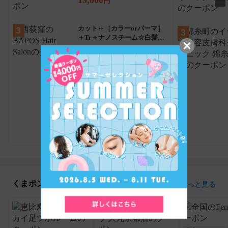
円
カット＋［カラーorパーマ］
＋Tr＋ナノスチーム☆白髪染
め可
12,650円
6,000
円
52
%OFF
もっと見る
くまポン初登場店舗特集
もっと見る