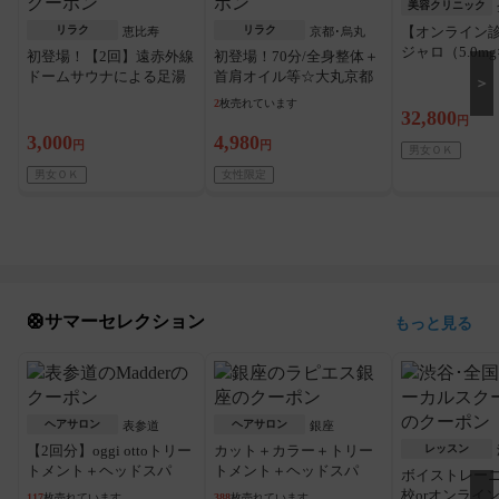
美容クリニック
リラク
リラク
【オンライン
恵比寿
京都･烏丸
ジャロ（5.0m
初登場！【2回】遠赤外線
初登場！70分/全身整体＋
短即日発送、
ドームサウナによる足湯
首肩オイル等☆大丸京都
＞
料込
＋足ツボマッサージ
店内サロン
2
枚売れています
32,800
円
3,000
4,980
円
円
男女ＯＫ
男女ＯＫ
女性限定
🛟サマーセレクション
もっと見る
ヘアサロン
ヘアサロン
表参道
銀座
【2回分】oggi ottoトリー
カット＋カラー＋トリー
レッスン
トメント＋ヘッドスパ
トメント＋ヘッドスパ
ボイストレー
校orオンライ
117
枚売れています
388
枚売れています