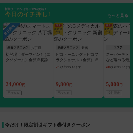
新着クーポンは毎日12時更新！
今日のイチ押し!
もっと見る
本日発売
美容クリニック
美容クリニック
エステ
八丁堀
新宿
初登場！ダーマペン4（エ
ピコトーニング＋ピコフ
スーパーデトッ
クソソーム）全顔※初診
ラクショナル（全顔）※
など選べる最大1
料込
初診料込
枚可
779
枚売れています
408
枚売れています
24,000
9,800
5,000
円
円
円
男女ＯＫ
男女ＯＫ
女性限定
今だけ！限定割引ギフト券付きクーポン