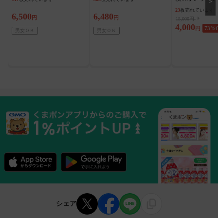
＞
23
枚売れています
6,500
6,480
円
円
15,000円
4,000
円
73
%
男女ＯＫ
男女ＯＫ
シェア