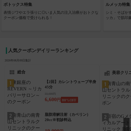
ボトックス特集
ルメッカ特集
表情ジワやエラ張りに◎いま人気の注入治療がおトクな
シミ・そばか
クーポン価格で受けられる！
ッカ」で肌印
人気クーポンデイリーランキング
2026年08月09日集計
総合
美容クリ
【2回】カレントウェーブ半身
45分
33,000円
6,600
円
80
%OFF
脂肪溶解注射（カベリン）
20cc※初診料込
＞
19,000