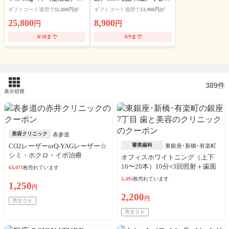
送料・アルコール綿・診察
ト可
ギフトコード適用で
32,800円が
ギフトコード適用で
13,900円が
料込
25,800
8,900
円
円
8/10まで
8/9まで
389件
表示切替
美容クリニック
表参道
CO2レーザーorQ-YAGレーザー☆
審美歯科
東銀座･新橋･有楽町
シミ・ホクロ・イボ治療
オフィスホワイトニング（上下
16〜20本）10分×3回照射＋歯面
63,071
枚売れています
清掃 ※初診料込
2,495
枚売れています
1,250
円
2,200
円
男女ＯＫ
男女ＯＫ