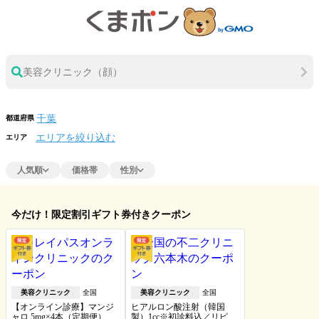
美容クリニック（顔）
都道府県
エリアを絞り込む
エリア
人気順
価格帯
性別
今だけ！限定割引ギフト券付きクーポン
美容クリニック
全国
美容クリニック
全国
【オンライン診療】マンジ
ヒアルロン酸注射（韓国
ャロ 5mg×4本（定期便）※
製）1cc※初診料込／リピー