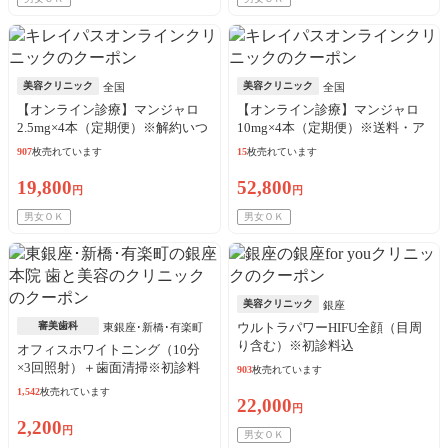
美容クリニック
美容クリニック
全国
全国
【オンライン診療】マンジャロ
【オンライン診療】マンジャロ
2.5mg×4本（定期便）※解約いつ
10mg×4本（定期便）※送料・ア
でも可能！
ルコール綿・診察料込
907
枚売れています
15
枚売れています
19,800
52,800
円
円
男女ＯＫ
男女ＯＫ
美容クリニック
銀座
審美歯科
ウルトラパワーHIFU全顔（目周
東銀座･新橋･有楽町
り含む）※初診料込
オフィスホワイトニング（10分
×3回照射）＋歯面清掃※初診料
903
枚売れています
込
1,542
枚売れています
22,000
円
2,200
円
男女ＯＫ