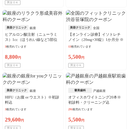
男女ＯＫ
美容クリニック
美容クリニック
銀座
全国
ヒアルロン酸注射（ニューラミ
【オンライン診療】イソトレチ
ス）1cc（ほうれい線など5部位
ノイン（20mg×30錠）1か月分 ※
から選択）
診察料、送料込込
3
枚売れています
13
枚売れています
8,800
5,500
円
円
男女ＯＫ
男女ＯＫ
美容クリニック
審美歯科
銀座
戸越銀座
HIFU（お腹 or ウエスト）※初診
オフィスホワイトニング20本※
料込
初診料・クリーニング込
3
枚売れています
291
枚売れています
29,600
5,500
円
円
男女ＯＫ
男女ＯＫ