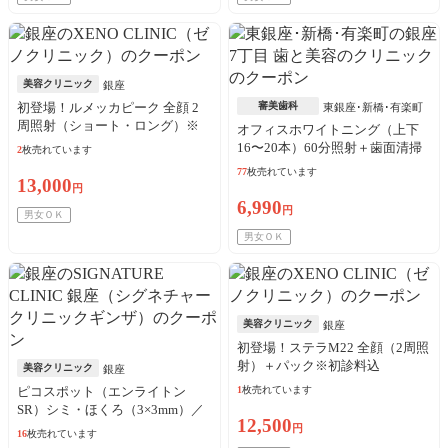
美容クリニック
銀座
初登場！ルメッカピーク 全顔 2
審美歯科
東銀座･新橋･有楽町
周照射（ショート・ロング）※
オフィスホワイトニング（上下
初診料込
16〜20本）60分照射＋歯面清掃
2
枚売れています
※初診料込
77
枚売れています
13,000
円
6,990
円
男女ＯＫ
男女ＯＫ
美容クリニック
銀座
初登場！ステラM22 全顔（2周照
射）＋パック※初診料込
美容クリニック
銀座
ピコスポット（エンライトン
1
枚売れています
SR）シミ・ほくろ（3×3mm）／
12,500
10枚可
円
16
枚売れています