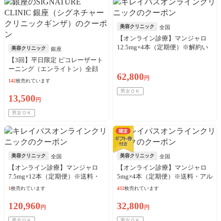
美容クリニック
全国
【オンライン診療】マンジャロ
12.5mg×4本（定期便）※解約い
美容クリニック
銀座
つでも可能！
【3回】平日限定 ピコレーザート
ーニング（エンライトン）全顔
62,800
※初診料込
円
142
枚売れています
男女ＯＫ
13,500
円
男女ＯＫ
美容クリニック
美容クリニック
全国
全国
【オンライン診療】マンジャロ
【オンライン診療】マンジャロ
7.5mg×12本（定期便）※送料・
5mg×4本（定期便）※送料・アル
アルコール綿・診察料込
コール綿・診察料込
1
枚売れています
432
枚売れています
120,960
32,800
円
円
男女ＯＫ
男女ＯＫ