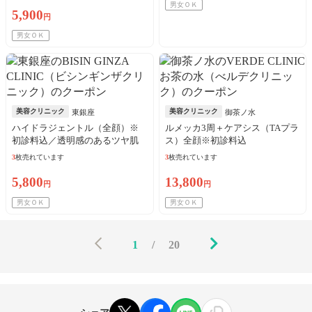
男女ＯＫ
5,900
円
男女ＯＫ
美容クリニック
美容クリニック
東銀座
御茶ノ水
ハイドラジェントル（全顔）※
ルメッカ3周＋ケアシス（TAプラ
初診料込／透明感のあるツヤ肌
ス）全顔※初診料込
へ
3
枚売れています
3
枚売れています
5,800
13,800
円
円
男女ＯＫ
男女ＯＫ
1
/
20