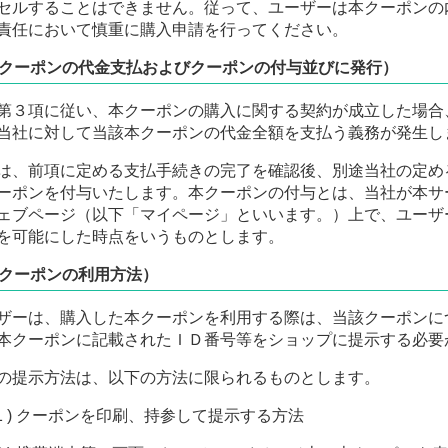
セルすることはできません。従って、ユーザーは本クーポンの
責任において慎重に購入申請を行ってください。
クーポンの代金支払およびクーポンの付与並びに発行）
第３項に従い、本クーポンの購入に関する契約が成立した場合
当社に対して当該本クーポンの代金全額を支払う義務が発生し
は、前項に定める支払手続きの完了を確認後、別途当社の定め
ーポンを付与いたします。本クーポンの付与とは、当社が本サ
ェブページ（以下「マイページ」といいます。）上で、ユーザ
を可能にした時点をいうものとします。
クーポンの利用方法）
ザーは、購入した本クーポンを利用する際は、当該クーポンに
本クーポンに記載されたＩＤ番号等をショップに提示する必要
の提示方法は、以下の方法に限られるものとします。
クーポンを印刷、持参して提示する方法