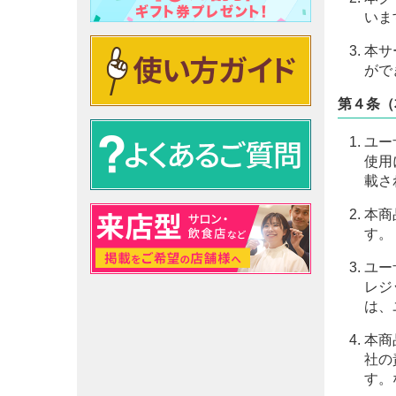
いま
本サ
がで
第４条（
ユー
使用
載さ
本商
す。
ユー
レジ
は、
本商
社の
す。