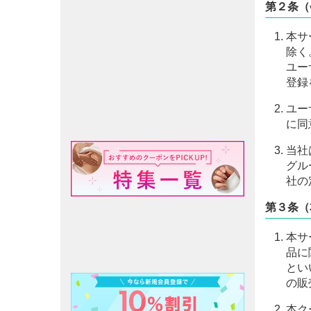
第２条（
本サ
除く
ユー
登録
ユー
に同
当社
グル
社の
第３条（
本サ
品に
とい
の販
本ク