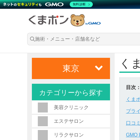
無料診断
く
東京
目次
カテゴリーから探す
くま
美容クリニック
プラ
エステサロン
口コ
リラクサロン
GMO