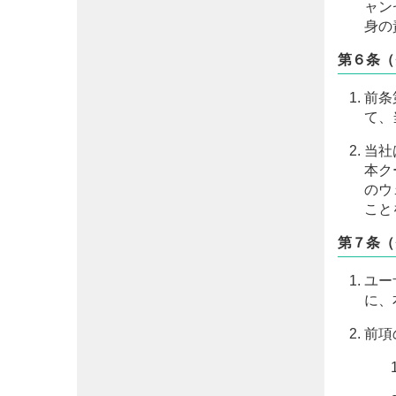
ャン
身の
第６条（
前条
て、
当社
本ク
のウ
こと
第７条（
ユー
に、
前項