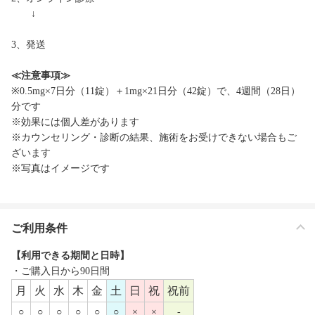
↓
3、発送
≪注意事項≫
※0.5mg×7日分（11錠）＋1mg×21日分（42錠）で、4週間（28日）
分です
※効果には個人差があります
※カウンセリング・診断の結果、施術をお受けできない場合もご
ざいます
※写真はイメージです
ご利用条件
【利用できる期間と日時】
・ご購入日から90日間
月
火
水
木
金
土
日
祝
祝前
○
○
○
○
○
○
×
×
-