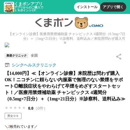
くまポンアプリ
インストール
アプリで開く
アプリからのご購入で
１％ポイントUP!
【オンライン診療】医療用禁煙補助薬 チャンピックス 4週間分（0.5mg×7日
分）＋（1mg×21日分）※診察料、送料込み／来院歴問わず購入可
全国
美容クリニック
シンクヘルスクリニック
【14,000円】≪【オンライン診療】来院歴は問わず購入
OK！ニコチンに頼らない内服薬で無理のない禁煙をサポ
ート◎離脱症状をやわらげて卒煙をめざすスタートセッ
ト！／医療用禁煙補助薬 チャンピックス 4週間分
（0.5mg×7日分）＋（1mg×21日分）※診察料、送料込み≫
★★★★★
★★★★★
★★★★★
0.0
（0件）
男女ＯＫ
＼
2
枚売れています／