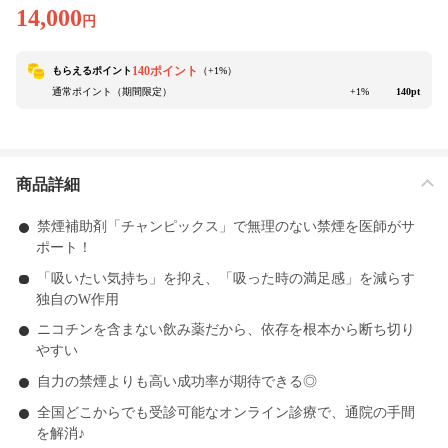
14,000
円
140ポイント
もらえるポイント
（+
1
%）
通常ポイント（期間限定）
+1%
140pt
商品詳細
禁煙補助剤「チャンピックス」で無理のない禁煙を医師がサ
ポート！
「吸いたい気持ち」を抑え、「吸った時の満足感」を減らす
独自のW作用
ニコチンを含まない飲み薬だから、依存を根本から断ち切り
やすい
自力の禁煙よりも高い成功率が期待できる◎
全国どこからでも受診可能なオンライン診療で、通院の手間
を解消♪