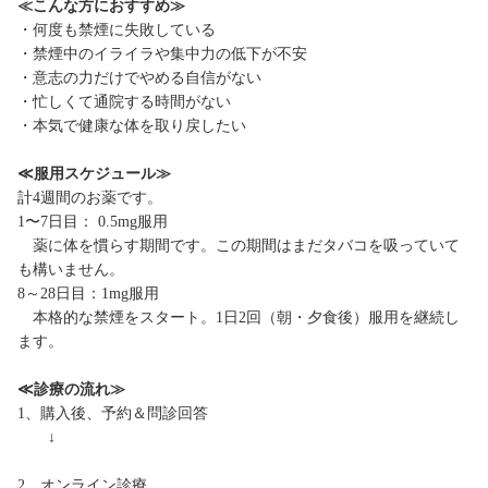
≪こんな方におすすめ≫
・何度も禁煙に失敗している
・禁煙中のイライラや集中力の低下が不安
・意志の力だけでやめる自信がない
・忙しくて通院する時間がない
・本気で健康な体を取り戻したい
≪服用スケジュール≫
計4週間のお薬です。
1〜7日目： 0.5mg服用
薬に体を慣らす期間です。この期間はまだタバコを吸っていて
も構いません。
8～28日目：1mg服用
本格的な禁煙をスタート。1日2回（朝・夕食後）服用を継続し
ます。
≪診療の流れ≫
1、購入後、予約＆問診回答
↓
2、オンライン診療