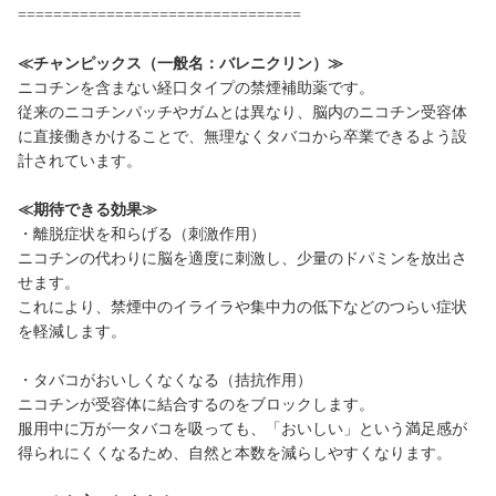
================================
≪チャンピックス（一般名：バレニクリン）≫
ニコチンを含まない経口タイプの禁煙補助薬です。
従来のニコチンパッチやガムとは異なり、脳内のニコチン受容体
に直接働きかけることで、無理なくタバコから卒業できるよう設
計されています。
≪期待できる効果≫
・離脱症状を和らげる（刺激作用）
ニコチンの代わりに脳を適度に刺激し、少量のドパミンを放出さ
せます。
これにより、禁煙中のイライラや集中力の低下などのつらい症状
を軽減します。
・タバコがおいしくなくなる（拮抗作用）
ニコチンが受容体に結合するのをブロックします。
服用中に万が一タバコを吸っても、「おいしい」という満足感が
得られにくくなるため、自然と本数を減らしやすくなります。