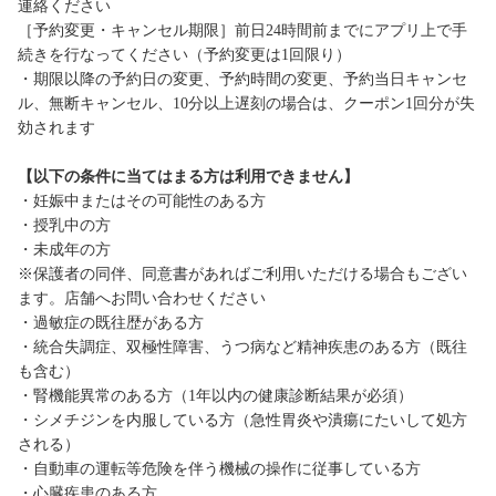
連絡ください
［予約変更・キャンセル期限］前日24時間前までにアプリ上で手
続きを行なってください（予約変更は1回限り）
・期限以降の予約日の変更、予約時間の変更、予約当日キャンセ
ル、無断キャンセル、10分以上遅刻の場合は、クーポン1回分が失
効されます
【以下の条件に当てはまる方は利用できません】
・妊娠中またはその可能性のある方
・授乳中の方
・未成年の方
※保護者の同伴、同意書があればご利用いただける場合もござい
ます。店舗へお問い合わせください
・過敏症の既往歴がある方
・統合失調症、双極性障害、うつ病など精神疾患のある方（既往
も含む）
・腎機能異常のある方（1年以内の健康診断結果が必須）
・シメチジンを内服している方（急性胃炎や潰瘍にたいして処方
される）
・自動車の運転等危険を伴う機械の操作に従事している方
・心臓疾患のある方