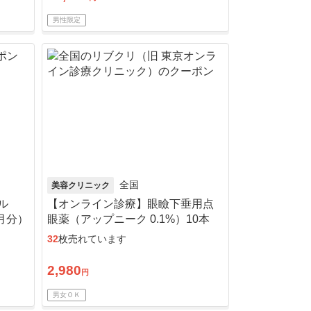
男性限定
全国
美容クリニック
ル
【オンライン診療】眼瞼下垂用点
月分）
眼薬（アップニーク 0.1%）10本
（10日分）※初診料・送料込／リ
32
枚売れています
ピート可
2,980
円
男女ＯＫ