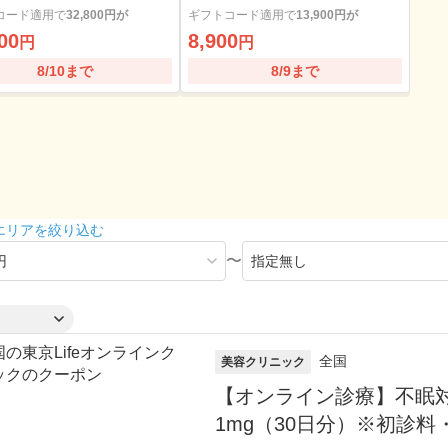
ール綿・診察料込
コード適用で
32,800円が
ギフトコード適用で
13,900円が
00
8,900
円
円
8/10まで
8/9まで
エリアを絞り込む
〜
全国
美容クリニック
【オンライン診療】不眠
1mg（30日分）※初診