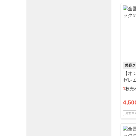
美容ク
【オ
ゼレム
日分
1
枚売
ト可
4,50
男女Ｏ