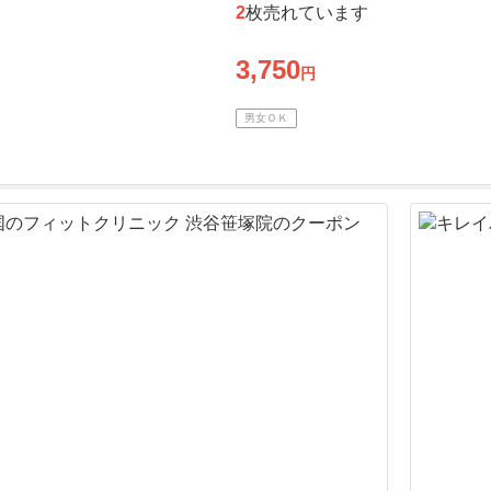
2
枚売れています
3,750
円
男女ＯＫ