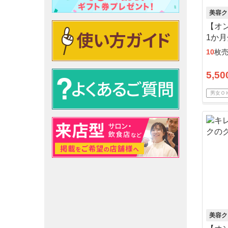
美容ク
【オン
1か
10
枚
5,50
男女Ｏ
美容ク