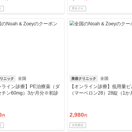
Ｋ
男女ＯＫ
全国
全国
リニック
美容クリニック
ンライン診療】PE治療薬（ダ
【オンライン診療】低用量ピ
チン60mg）3か月分※初診
（マーベロン28）28錠（1か
送料込
※初診料・送料込
0
2,980
円
円
定
女性限定