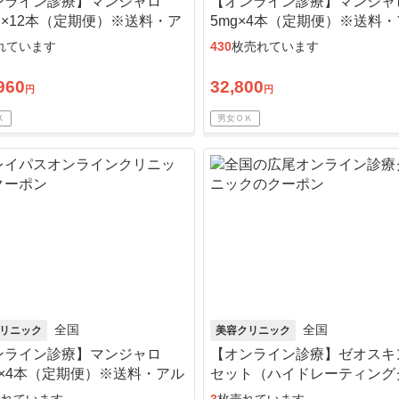
ンライン診療】マンジャロ
【オンライン診療】マンジャ
mg×12本（定期便）※送料・ア
5mg×4本（定期便）※送料
ール綿・診察料込
コール綿・診察料込
れています
430
枚売れています
960
32,800
円
円
Ｋ
男女ＯＫ
全国
全国
リニック
美容クリニック
ンライン診療】マンジャロ
【オンライン診療】ゼオスキン
g×4本（定期便）※送料・アル
セット（ハイドレーティング
ル綿・診察料込
ンザー＋バランサートナー＋