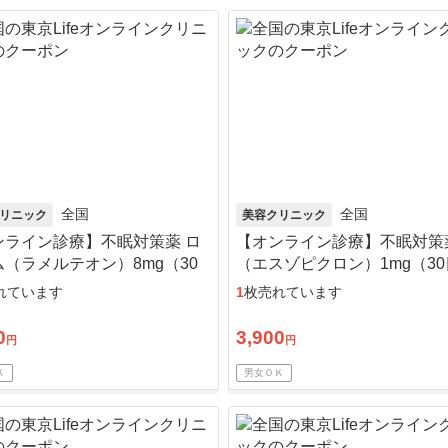
全国
全国
リニック
美容クリニック
ンライン診療】不眠対策薬 ロ
【オンライン診療】不眠対策
（ラメルテオン）8mg（30
（エスゾピクロン）1mg（30
）※初診料・送料込／リピー
分）※初診料・送料込／リピ
れています
1
枚売れています
可
0
3,900
円
円
Ｋ
男女ＯＫ