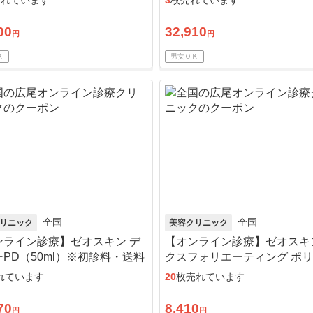
売れています
3
枚売れています
リーPD）※初診料・送料込
00
32,910
円
円
Ｋ
男女ＯＫ
全国
全国
リニック
美容クリニック
ンライン診療】ゼオスキン デ
【オンライン診療】ゼオスキ
PD（50ml）※初診料・送料
クスフォリエーティング ポ
ュ（65g）※初診料・送料込
れています
20
枚売れています
70
8,410
円
円