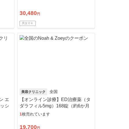
30,480
円
男女ＯＫ
全国
美容クリニック
ン エ
【オンライン診療】ED治療薬（タ
リッシ
ダラフィル5mg）168錠（約6か月
分）※初診料・送料込
1
枚売れています
19,700
円