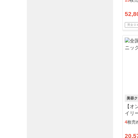
15
枚
52,8
男女Ｏ
美容ク
【オ
イリー
込
4
枚売
20,5