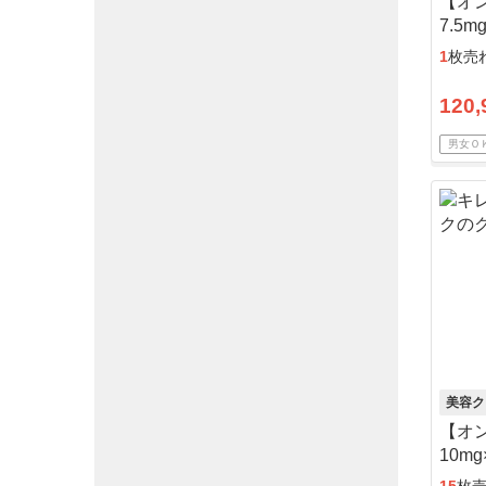
【オ
7.5
ルコ
1
枚売
120,
男女Ｏ
美容ク
【オ
10m
コー