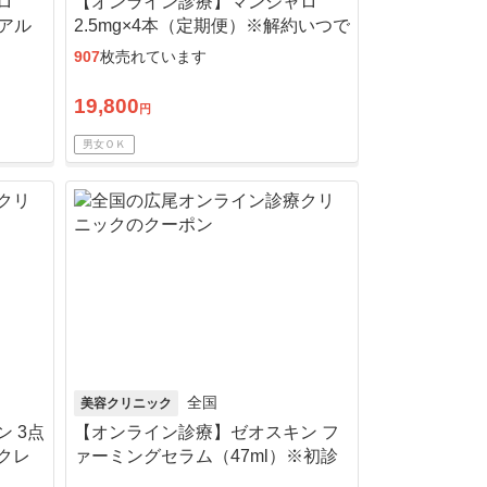
ロ
【オンライン診療】マンジャロ
・アル
2.5mg×4本（定期便）※解約いつで
も可能！
907
枚売れています
19,800
円
男女ＯＫ
全国
美容クリニック
 3点
【オンライン診療】ゼオスキン フ
クレ
ァーミングセラム（47ml）※初診
デイ
料・送料込