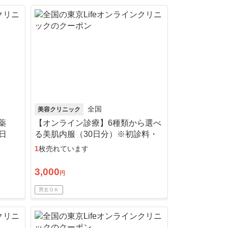
全国
美容クリニック
薬
【オンライン診療】6種類から選べ
日
る美肌内服（30日分）※初診料・
ート
送料込／リピート可
1
枚売れています
3,000
円
男女ＯＫ