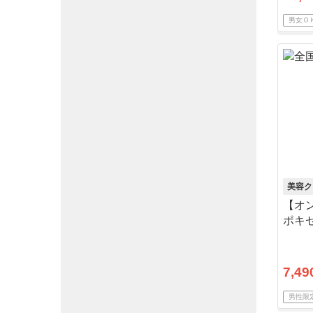
男女Ｏ
美容ク
【オ
ポキセ
料・
7,49
男性限