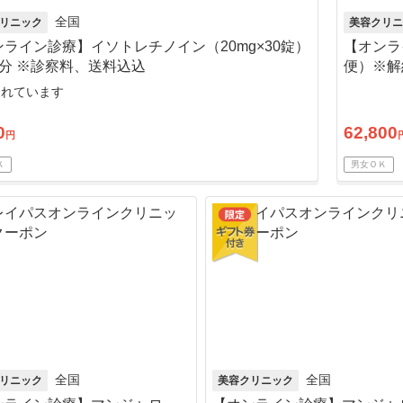
全国
リニック
美容クリニ
ライン診療】イソトレチノイン（20mg×30錠）
【オンラ
月分 ※診察料、送料込込
便）※解
売れています
0
62,800
円
Ｋ
男女ＯＫ
全国
全国
リニック
美容クリニック