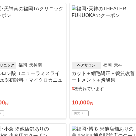
福岡･天神南
福岡･天神
リニック
ヘアサロン
ルロン酸（ニューラミスライ
カット＋縮毛矯正＋髪質改善
1cc※初診料・マイクロカニュ
ートメント＋炭酸泉
込／リピート利用可
3
枚売れています
00
10,000
円
円
Ｋ
男女ＯＫ