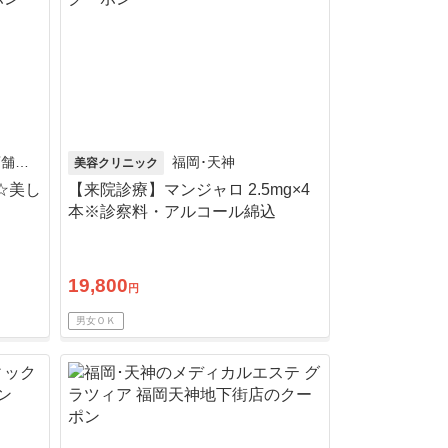
店舗あ
福岡･天神
美容クリニック
☆美し
【来院診療】マンジャロ 2.5mg×4
本※診察料・アルコール綿込
19,800
円
男女ＯＫ