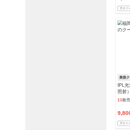
男女Ｏ
美容ク
IPL
照射
購入
11
枚
9,80
男女Ｏ