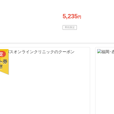
5,235
円
男性限定