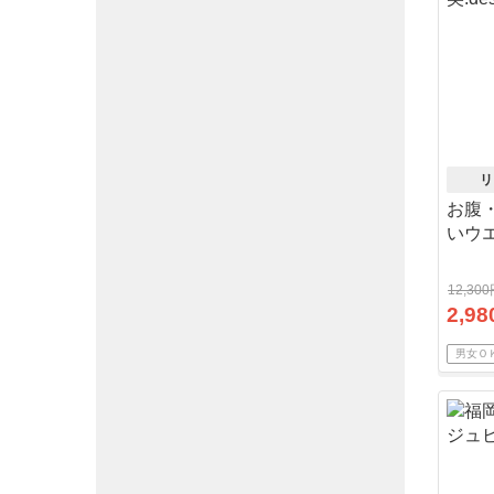
リ
お腹
いウ
12,30
2,98
男女Ｏ