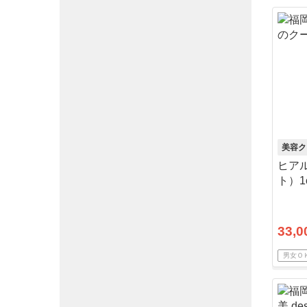
美容ク
ヒア
ト）
ーレ
33,0
男女Ｏ