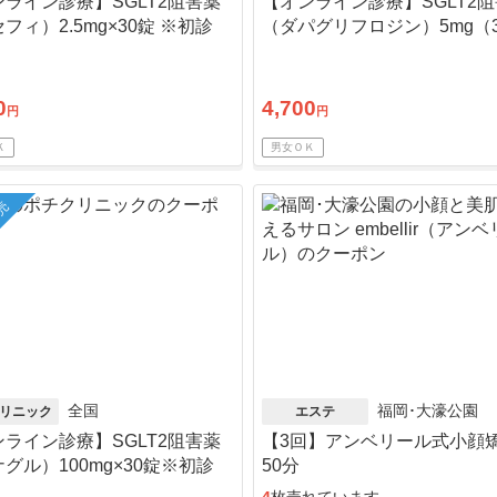
ライン診療】SGLT2阻害薬
【オンライン診療】SGLT2
フィ）2.5mg×30錠 ※初診
（ダパグリフロジン）5mg（
送料込
分）※初診料・送料込
0
4,700
円
円
Ｋ
男女ＯＫ
売
全国
福岡･大濠公園
リニック
エステ
ライン診療】SGLT2阻害薬
【3回】アンベリール式小顔
グル）100mg×30錠※初診
50分
送料込