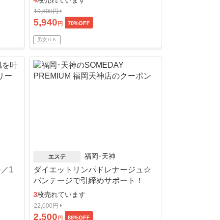
4
枚売れています
19,800円
5,940
70
%OFF
円
男女ＯＫ
福岡･天神
エステ
／1
ダイエットリンパドレナージュ☆
バンテージで引締めサポート！
3
枚売れています
22,000円
2,500
88
%OFF
円