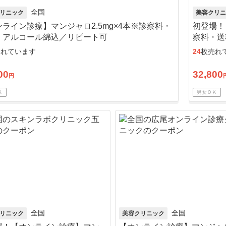
全国
リニック
美容クリニ
ライン診療】マンジャロ2.5mg×4本※診察料・
初登場！
・アルコール綿込／リピート可
察料・送
売れています
24
枚売れ
00
32,800
円
Ｋ
男女ＯＫ
全国
全国
リニック
美容クリニック