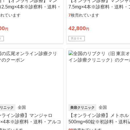
場！【オンライン診療】マン
【オンライン診療】マンジャ
2.5mg×4本※診察料・送料・
7.5mg×4本※診察料・送料
コール綿込／リピート可
ール綿込
売れています
7
枚売れています
00
42,800
円
円
Ｋ
男女ＯＫ
全国
全国
リニック
美容クリニック
ンライン診療】マンジャロ
【オンライン診療】メトホル
mg×4本※診察料・送料・アルコ
500mg×60錠※初診料・送
綿込
ピート可