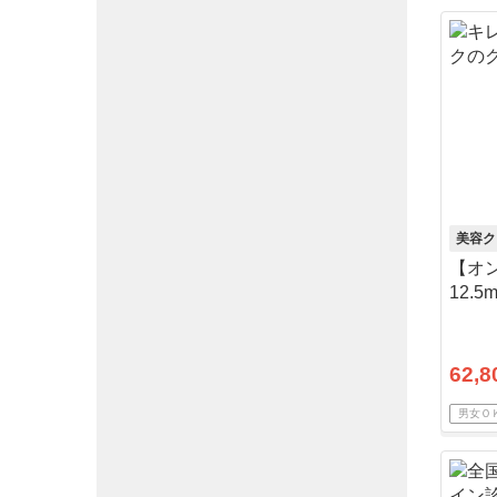
美容ク
【オ
12.
でも
62,8
男女Ｏ