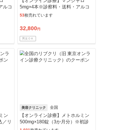
ロ
【オンライン診療】マンジャロ
・アルコ
5mg×4本※診察料・送料・アルコ
ール綿込
53
枚売れています
32,800
円
男女ＯＫ
全国
美容クリニック
ミン
【オンライン診療】メトホルミン
料込／リ
500mg×180錠（3か月分）※初診
料・送料込