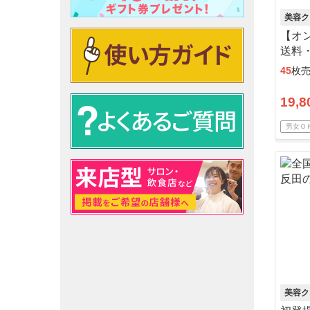
美容ク
【オン
送料
45
枚
19,8
男女Ｏ
美容ク