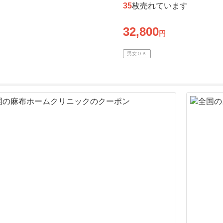
35
枚売れています
32,800
円
男女ＯＫ