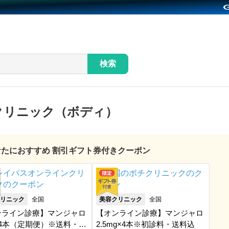
検索
クリニック（ボディ）
あなたにおすすめ 割引ギフト券付きクーポン
リニック
全国
美容クリニック
全国
ンライン診療】マンジャロ
【オンライン診療】マンジャロ
×4本（定期便）※送料・ア
2.5mg×4本※初診料・送料込