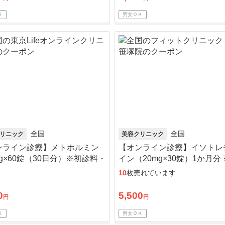
Ｋ
男女ＯＫ
全国
全国
リニック
美容クリニック
ンライン診療】メトホルミン
【オンライン診療】イソトレ
mg×60錠（30日分）※初診料・
イン（20mg×30錠）1か月分
込／リピート可
察料、送料込込
10
枚売れています
0
5,500
円
円
Ｋ
男女ＯＫ