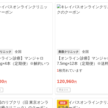
全国
全国
リニック
美容クリニック
ンライン診療】マンジャロ
【オンライン診療】マンジャ
5mg×4本（定期便）※解約いつ
7.5mg×12本（定期便）※送
可能！
ルコール綿・診察料込
1
枚売れています
00
120,960
円
円
Ｋ
男女ＯＫ