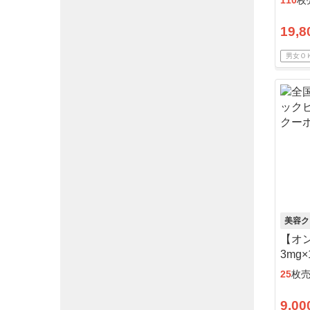
110
枚
19,8
男女Ｏ
美容ク
【オ
3mg
25
枚
9,00