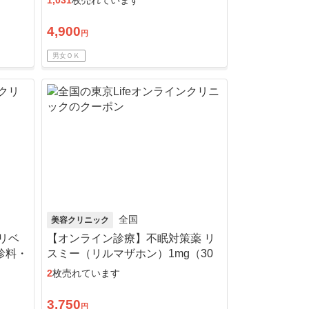
1,031
枚売れています
4,900
円
男女ＯＫ
全国
美容クリニック
リベ
【オンライン診療】不眠対策薬 リ
診料・
スミー（リルマザホン）1mg（30
日分）※初診料・送料込／リピー
2
枚売れています
ト可
3,750
円