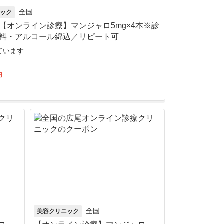
全国
ック
【オンライン診療】マンジャロ5mg×4本※診
料・アルコール綿込／リピート可
ています
円
全国
美容クリニック