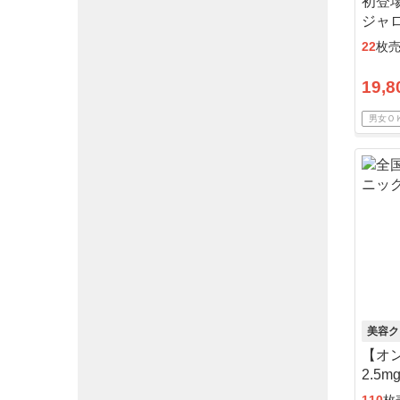
初登
ジャロ
アル
22
枚
19,8
男女Ｏ
美容ク
【オ
2.5
ール