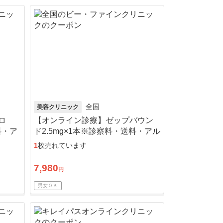
全国
美容クリニック
ロ
【オンライン診療】ゼップバウン
料・ア
ド2.5mg×1本※診察料・送料・アル
コール綿込／リピート可
1
枚売れています
7,980
円
男女ＯＫ