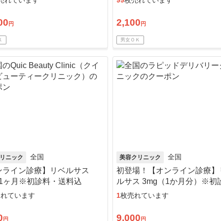
売れています
99
枚売れています
00
2,100
円
円
Ｋ
男女ＯＫ
全国
全国
リニック
美容クリニック
ンライン診療】リベルサス
初登場！【オンライン診療】
×1ヶ月※初診料・送料込
ルサス 3mg（1か月分）※初
送料込
売れています
1
枚売れています
0
9,000
円
円