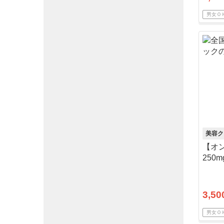
男女Ｏ
美容ク
【オ
250
送料
3,50
男女Ｏ