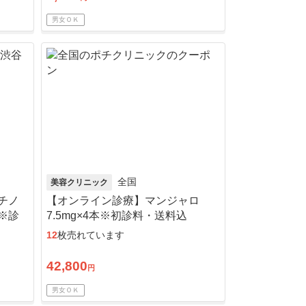
男女ＯＫ
全国
美容クリニック
チノ
【オンライン診療】マンジャロ
 ※診
7.5mg×4本※初診料・送料込
12
枚売れています
42,800
円
男女ＯＫ