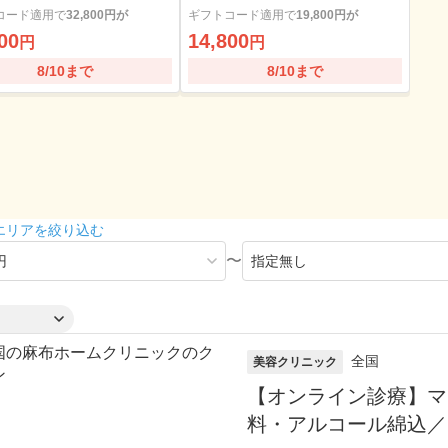
ール綿・診察料込
コード適用で
32,800円が
ギフトコード適用で
19,800円が
00
14,800
円
円
8/10まで
8/10まで
エリアを絞り込む
〜
全国
美容クリニック
【オンライン診療】マ
料・アルコール綿込／