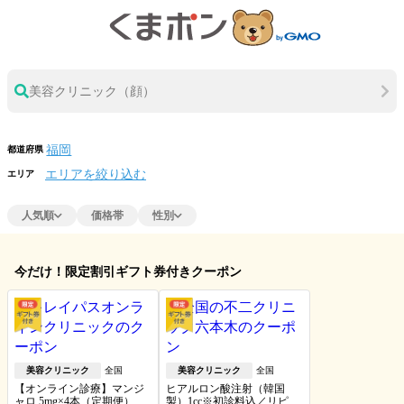
美容クリニック（顔）
都道府県
エリアを絞り込む
エリア
人気順
価格帯
性別
今だけ！限定割引ギフト券付きクーポン
美容クリニック
全国
美容クリニック
全国
【オンライン診療】マンジ
ヒアルロン酸注射（韓国
ャロ 5mg×4本（定期便）※
製）1cc※初診料込／リピー