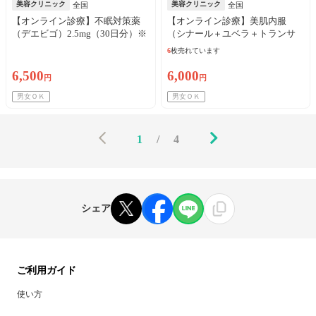
美容クリニック
美容クリニック
全国
全国
【オンライン診療】不眠対策薬
【オンライン診療】美肌内服
（デエビゴ）2.5mg（30日分）※
（シナール＋ユベラ＋トランサ
初診料・送料込／リピート可
ミン250mg）30日分 ※初診料・
6
枚売れています
送料込／リピート可
6,500
6,000
円
円
男女ＯＫ
男女ＯＫ
1
/
4
シェア
ご利用ガイド
使い方