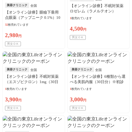
美容クリニック
【オンライン診療】不眠対策薬
全国
ロゼレム（ラメルテオン）
【オンライン診療】眼瞼下垂用
8mg（30日分）※初診料・送料込
点眼薬（アップニーク 0.1%）10
1
枚売れています
／リピート可
本（10日分）※初診料・送料込
32
枚売れています
4,500
／リピート可
円
2,980
円
男女ＯＫ
男女ＯＫ
美容クリニック
美容クリニック
全国
全国
【オンライン診療】不眠対策薬
【オンライン診療】6種類から選
（エスゾピクロン）1mg（30日
べる美肌内服（30日分）※初診
分）※初診料・送料込／リピー
料・送料込／リピート可
1
枚売れています
1
枚売れています
ト可
3,900
3,000
円
円
男女ＯＫ
男女ＯＫ