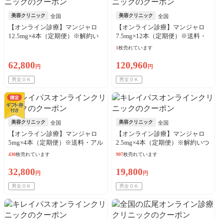
美容クリニック
美容クリニック
全国
全国
【オンライン診療】マンジャロ
【オンライン診療】マンジャロ
12.5mg×4本（定期便）※解約い
7.5mg×12本（定期便）※送料・
つでも可能！
アルコール綿・診察料込
1
枚売れています
62,800
120,960
円
円
男女ＯＫ
男女ＯＫ
美容クリニック
美容クリニック
全国
全国
【オンライン診療】マンジャロ
【オンライン診療】マンジャロ
5mg×4本（定期便）※送料・アル
2.5mg×4本（定期便）※解約いつ
コール綿・診察料込
でも可能！
430
枚売れています
907
枚売れています
32,800
19,800
円
円
男女ＯＫ
男女ＯＫ