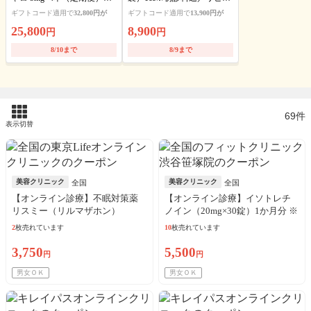
送料・アルコール綿・診察
ト可
ギフトコード適用で
32,800円が
ギフトコード適用で
13,900円が
料込
25,800
8,900
円
円
8/10まで
8/9まで
69件
表示切替
美容クリニック
美容クリニック
全国
全国
【オンライン診療】不眠対策薬
【オンライン診療】イソトレチ
リスミー（リルマザホン）
ノイン（20mg×30錠）1か月分 ※
1mg（30日分）※初診料・送料込
診察料、送料込込
2
枚売れています
10
枚売れています
／リピート可
3,750
5,500
円
円
男女ＯＫ
男女ＯＫ