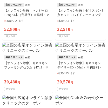
美容クリニック
美容クリニック
全国
全国
【オンライン診療】マンジャロ
【オンライン診療】ゼオスキン 3
10mg×4本（定期便）※送料・ア
点セット（ハイドレーティング
ルコール綿・診察料込
クレンザー＋バランサートナー
15
枚売れています
3
枚売れています
＋デイリーPD）※初診料・送料
込
52,800
32,910
円
円
男女ＯＫ
男女ＯＫ
美容クリニック
美容クリニック
全国
全国
【オンライン診療】ゼオスキン
【オンライン診療】ゼオスキン
ファーミングセラム（47ml）※
デイリーPD（50ml）※初診料・
初診料・送料込
送料込
4
枚売れています
30,480
20,570
円
円
男女ＯＫ
男女ＯＫ