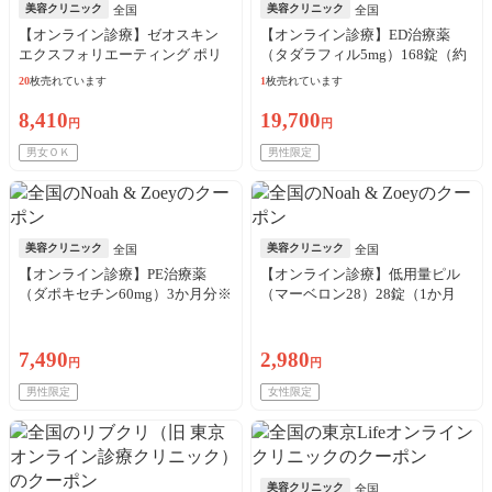
美容クリニック
美容クリニック
全国
全国
【オンライン診療】ゼオスキン
【オンライン診療】ED治療薬
エクスフォリエーティング ポリ
（タダラフィル5mg）168錠（約
ッシュ（65g）※初診料・送料込
6か月分）※初診料・送料込
20
枚売れています
1
枚売れています
8,410
19,700
円
円
男女ＯＫ
男性限定
美容クリニック
美容クリニック
全国
全国
【オンライン診療】PE治療薬
【オンライン診療】低用量ピル
（ダポキセチン60mg）3か月分※
（マーベロン28）28錠（1か月
初診料・送料込
分）※初診料・送料込
7,490
2,980
円
円
男性限定
女性限定
美容クリニック
全国