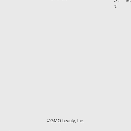
ジ」「肩
て
©GMO beauty, Inc.