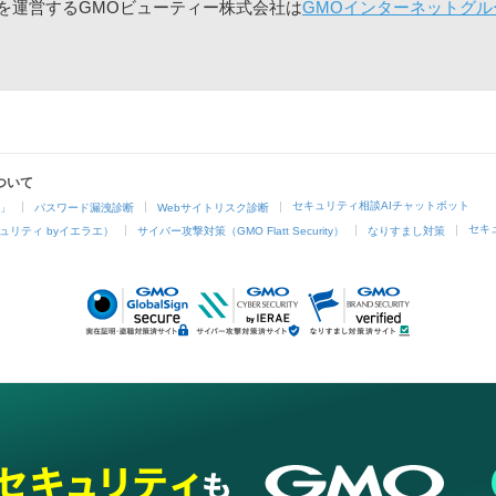
」を運営するGMOビューティー株式会社は
GMOインターネットグル
ついて
セキュリティ相談AIチャットボット
4」
パスワード漏洩診断
Webサイトリスク診断
セキ
ュリティ byイエラエ）
サイバー攻撃対策（GMO Flatt Security）
なりすまし対策