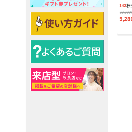
143
枚
23,90
5,28