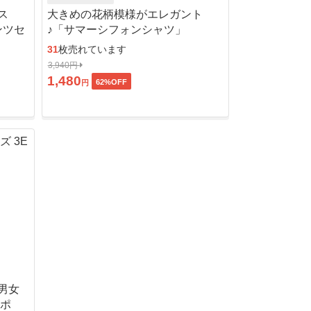
ス
大きめの花柄模様がエレガント
ンツセ
♪「サマーシフォンシャツ」
31
枚売れています
3,940円
1,480
62
%OFF
円
男女
ッポ