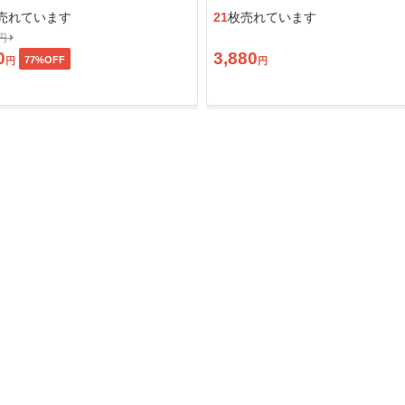
ン」
売れています
21
枚売れています
0円
0
3,880
77
%OFF
円
円