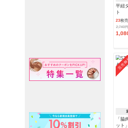
平紐
ト
23
枚
2,740
1,08
完売御
「脇
ット