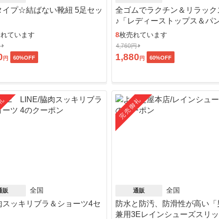
タイプ☆結ばない靴紐 5足セッ
全ゴムでラクチン＆リラック
♪「レディーストップス＆パ
ット」
売れています
8
枚売れています
円
4,760円
0
1,880
60
%OFF
60
%OFF
円
円
礼
完売御礼
全国
全国
通販
通販
肉スッキリブラ＆ショーツ4セ
防水と防汚、防滑性が高い「
」
兼用3Eレインシューズスリ