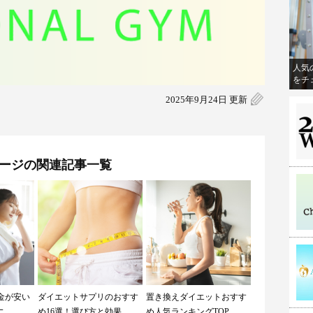
人気
をチ
2025年9月24日 更新
ージの関連記事一覧
料金が安い
ダイエットサプリのおすす
置き換えダイエットおすす
..
め16選！選び方と効果...
め人気ランキングTOP...