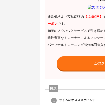
通常価格より
77%OFFの
【12,900円】
ーポン
です。
10年のノウハウとサービスで引き締め
経験豊富なトレーナーによるマンツー
パーソナルトレーニング55分×6回※入
このク
目次
ライムのオススメポイント