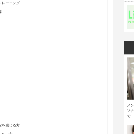
トレーニング
導
メン
ソナ
で...
安を感じる方
したい方