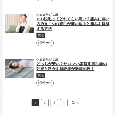
2025年9月22日
VIO脱毛ってどれくらい痛い？痛みに弱い
方必見！VIO脱毛が痛い理由と痛みを軽減
する方法
脱毛
脱毛ナビ
2025年9月22日
どっちが安い？サロンVS家庭用脱毛器の
効果と料金を経験者が徹底比較！
脱毛
脱毛ナビ
1
2
3
4
次へ