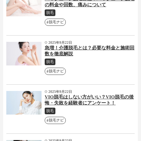
の料金や回数、痛みについて
脱毛
脱毛ナビ
2025年9月22日
急増！介護脱毛とは？必要な料金と施術回
数を徹底解説
脱毛
脱毛ナビ
2025年9月22日
VIO脱毛はしない方がいい？VIO脱毛の後
悔・失敗を経験者にアンケート！
脱毛
脱毛ナビ
2025年9月22日