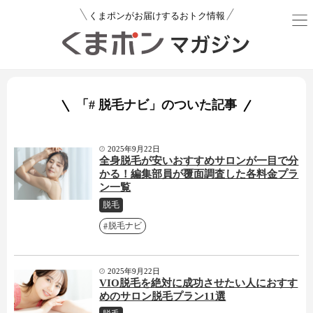
くまポンがお届けするおトク情報
「# 脱毛ナビ」のついた記事
2025年9月22日
全身脱毛が安いおすすめサロンが一目で分
かる！編集部員が覆面調査した各料金プラ
ン一覧
脱毛
脱毛ナビ
2025年9月22日
VIO脱毛を絶対に成功させたい人におすす
めのサロン脱毛プラン11選