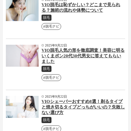
VIO脱毛は恥ずかしい？どこまで見られ
る？施術の流れや体勢について
脱毛
脱毛ナビ
2025年9月22日
VIO脱毛人気の形を徹底調査！美容に明る
いくまポン20代30代男女に答えてもらい
ました
脱毛
脱毛ナビ
2025年9月22日
VIOシェーバーおすすめ8選！剃るタイプ
と焼き切るタイプどっちがいいの？失敗し
ない選び方
脱毛
脱毛ナビ