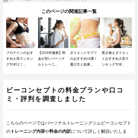
このページの関連記事一覧
プロテインのおす
【2026年最新】料
ダイエットサプリ
置き換えダイエッ
すめ人気ランキン
金が安いパーソナ
のおすすめ16選！
トおすすめ人気ラ
グTOP12！...
ルトレーニ...
選び方と効果...
ンキングTOP...
ビーコンセプトの料金プランや口コ
ミ・評判を調査しました
こちらのページではパーソナルトレーニングジムビーコンセプト
の
トレーニング内容
や
料金の内訳
について詳しく解説いたしま