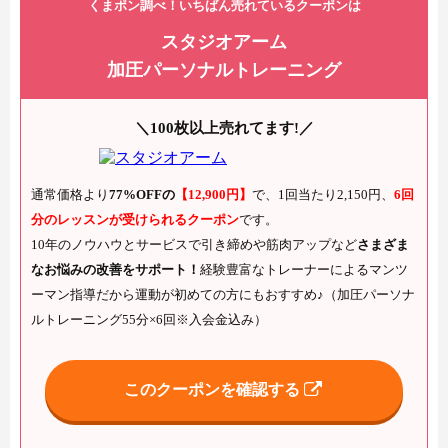
くまポン調べ！いちばん売れているクーポンは
スタジオアーム
加圧パーソナルトレーニング
＼100枚以上売れてます!／
通常価格より
77%OFFの
【12,900円】
で、1回当たり2,150円、
6回
分のレッスンが受けられるクーポン
です。
10年のノウハウとサービスで引き締めや筋肉アップなど
さまざま
なお悩みの改善をサポート！
経験豊富なトレーナーによるマンツ
ーマン指導だから運動が初めての方にもおすすめ♪（加圧パーソナ
ルトレーニング55分×6回※入会金込み）
このクーポンを確認する