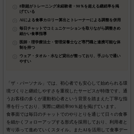
8割超がトレーニング未経験者・90％を超える継続率を掲
げている
AIによる食事カロリー算出とトレーナーによる調整を併用
毎日チャットでコミュニケーションを取りながら調整きめ
細かい食事指導
医師・理学療法士・管理栄養士など専門職と連携可能な体
制を持つ
ウェア・タオル・水など貸出が整っており、手ぶらで通い
やすい
「ザ・パーソナル」では、初心者でも安心して始められる環
境づくりと継続しやすさを重視したサービスが特徴です。通
うお客様の多くが運動初心者という背景を踏まえた丁寧な指
導を行っており、実際に継続率90％超を掲げています。
食事面では毎日のチャットでのやりとりを通じて日々の食事
を細かくフォローアップする形式を採用しており、利用者と
寄り添って進めていくスタイル。またAIを活用して食事デー