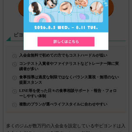
公式サイトはこちら
ビヨンドのおすすめポイント
入会金無料で初めての方でもコストハードルが低い
コンテスト入賞者やファイナリストなどトレーナー陣に実
績者が多い
食事指導は過度な制限ではなくバランス重視・無理のない
提案スタンス
LINE等を使った日々の食事相談サポート・報告・フォロ
ーしやすい体制
複数のプランが選べライフスタイルに合わせやすい
多くのジムが数万円の入会金を設定している中ビヨンドは入