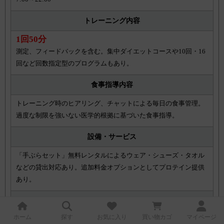
トレーニング内容
1回50分
測定、フィードバックを含む。集中ダイエットコースや10回・16
回など回数指定型のプログラムもあり。
食事指導内容
トレーニング時のヒアリング、チャットによる毎日の食事管理。
過度な制限を強いない医学的根拠に基づいた食事指導。
設備・サービス
「手ぶらセット」無料レンタルによるウェア・シューズ・タオル
などの貸出対応あり。追加料金オプションとしてプロテイン提供
あり。
店舗数
ホーム
探す
お気に入り
買い物カゴ
マイページ
関東13店舗