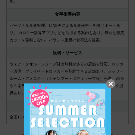
整。
食事指導内容
パーソナル食事管理。LINE等による食事報告・相談サポートあ
り。 カロリー計算アプリなどを活用する案内もあり。無理な糖質
カットを強制しない、バランス重視の食事法を提案。
設備・サービス
ウェア・タオル・シューズ貸出無料が多くの店舗で対応。ロッカ
ー設備、プライベートロッカーを契約できる店舗あり。シャワー
ルーム・アメニティ（シャンプー・ボディソープ等）完備。Wi-Fi
やミネラルウォーター無料提供あり。無料プロテインドリンク提
供あり。
店舗数
全国150店舗