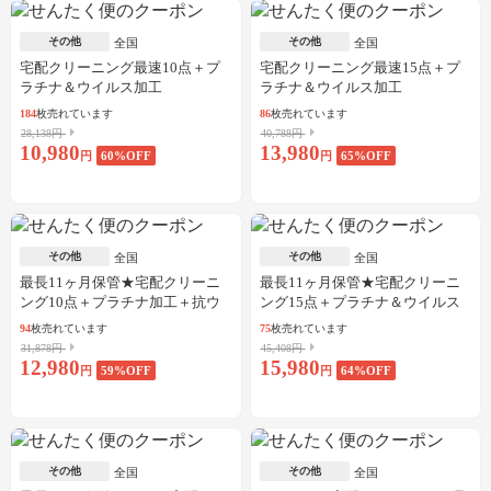
その他
その他
全国
全国
宅配クリーニング最速10点＋プ
宅配クリーニング最速15点＋プ
ラチナ＆ウイルス加工
ラチナ＆ウイルス加工
184
枚売れています
86
枚売れています
28,138円
40,788円
10,980
13,980
円
60
%OFF
円
65
%OFF
その他
その他
全国
全国
最長11ヶ月保管★宅配クリーニ
最長11ヶ月保管★宅配クリーニ
ング10点＋プラチナ加工＋抗ウ
ング15点＋プラチナ＆ウイルス
イルス加工
加工
94
枚売れています
75
枚売れています
31,878円
45,408円
12,980
15,980
円
59
%OFF
円
64
%OFF
その他
その他
全国
全国