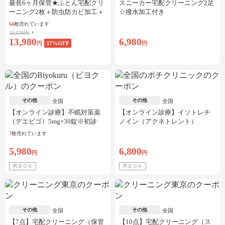
最長6ヶ月保管★ふとん宅配クリ
スニーカー宅配クリーニング2足
ーニング2枚＋防虫防カビ加工＋
☆撥水加工付き
しみ抜き
64
枚売れています
22,528円
13,980
6,980
円
37
%OFF
円
その他
その他
全国
全国
【オンライン診療】不眠対策薬
【オンライン診療】イソトレチ
（デエビゴ）5mg×30錠※初診
ノイン（アクネトレント）
料・送料込
10mg×1か月分※初診料・送料込
7
枚売れています
5,980
6,800
円
円
男女ＯＫ
男女ＯＫ
その他
その他
全国
全国
【7点】宅配クリーニング（保管
【10点】宅配クリーニング（ス