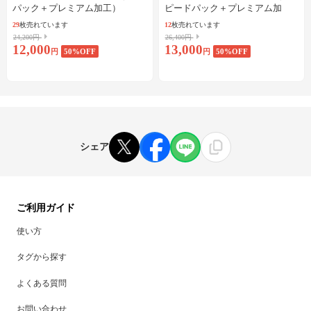
パック＋プレミアム加工）
ピードパック＋プレミアム加
工）
29
枚売れています
12
枚売れています
24,200円
26,400円
12,000
13,000
円
50
%OFF
円
50
%OFF
シェア
ご利用ガイド
使い方
タグから探す
よくある質問
お問い合わせ