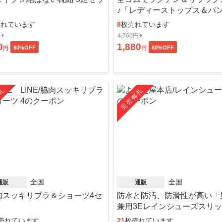
♪「レディーストップス＆パ
ット」
売れています
8
枚売れています
円
4,760円
0
1,880
60
%OFF
60
%OFF
円
円
礼
完売御礼
全国
全国
通販
通販
肉スッキリブラ＆ショーツ4セ
防水と防汚、防滑性が高い「
」
兼用3Eレインシューズスリ
ン」
売れています
21
枚売れています