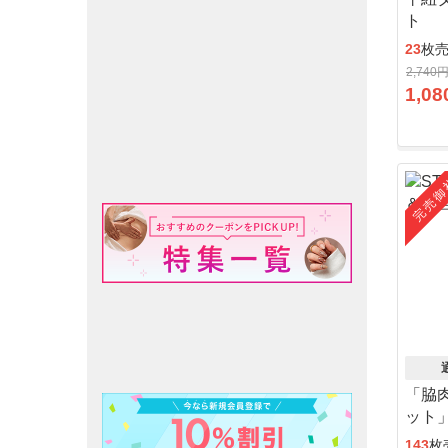
ト
23
枚
2,740
1,08
完売御
「脇
ット
143
枚