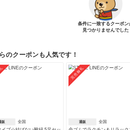
条件に一致するクーポン
見つかりませんでした
らのクーポンも人気です！
礼
完売御礼
全国
全国
通販
通販
タイプ☆結ばない靴紐 5足セッ
全ゴムでラクチン＆リラック