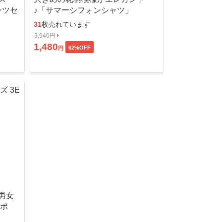
ンツセ
♪「サマーシフォンシャツ」
31
枚売れています
3,940円
1,480
62
%OFF
円
男女
ッポ