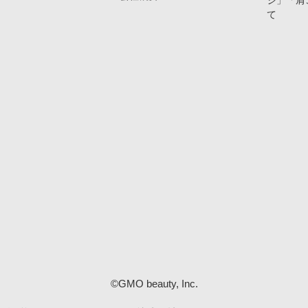
ジ」「肩
て
©GMO beauty, Inc.