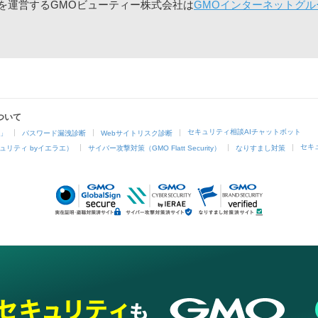
」を運営するGMOビューティー株式会社は
GMOインターネットグル
ついて
セキュリティ相談AIチャットボット
4」
パスワード漏洩診断
Webサイトリスク診断
セキ
ュリティ byイエラエ）
サイバー攻撃対策（GMO Flatt Security）
なりすまし対策