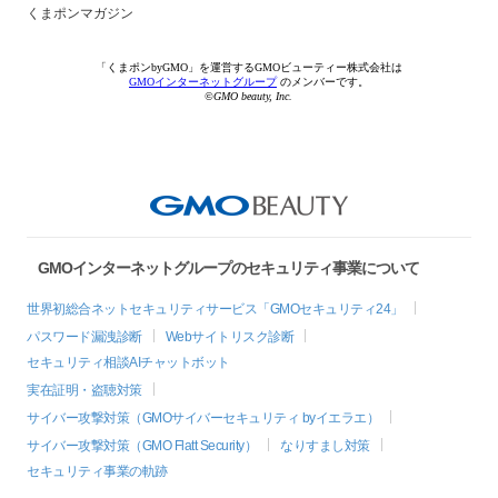
くまポンマガジン
「くまポンbyGMO」を運営するGMOビューティー株式会社は
GMOインターネットグループ
のメンバーです。
©GMO beauty, Inc.
GMOインターネットグループのセキュリティ事業について
世界初総合ネットセキュリティサービス「GMOセキュリティ24」
パスワード漏洩診断
Webサイトリスク診断
セキュリティ相談AIチャットボット
実在証明・盗聴対策
サイバー攻撃対策（GMOサイバーセキュリティ byイエラエ）
サイバー攻撃対策（GMO Flatt Security）
なりすまし対策
セキュリティ事業の軌跡