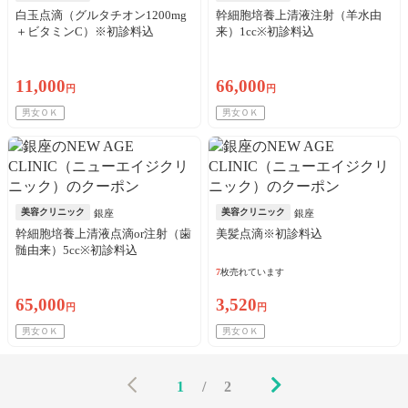
白玉点滴（グルタチオン1200mg
幹細胞培養上清液注射（羊水由
＋ビタミンC）※初診料込
来）1cc※初診料込
11,000
66,000
円
円
男女ＯＫ
男女ＯＫ
美容クリニック
美容クリニック
銀座
銀座
幹細胞培養上清液点滴or注射（歯
美髪点滴※初診料込
髄由来）5cc※初診料込
7
枚売れています
65,000
3,520
円
円
男女ＯＫ
男女ＯＫ
1
/
2