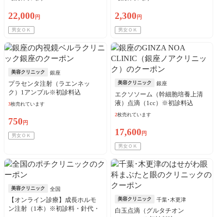
22,000
2,300
円
円
男女ＯＫ
男女ＯＫ
美容クリニック
銀座
プラセンタ注射（ラエンネッ
美容クリニック
銀座
ク）1アンプル※初診料込
エクソソーム（幹細胞培養上清
液）点滴（1cc）※初診料込
3
枚売れています
2
枚売れています
750
円
17,600
円
男女ＯＫ
男女ＯＫ
美容クリニック
全国
【オンライン診療】成長ホルモ
美容クリニック
千葉･木更津
ン注射（1本）※初診料・針代・
白玉点滴（グルタチオン