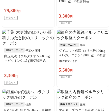
アルコール綿・送料込
1200mg）※初診料込
79,800
円
3,300
円
男女ＯＫ
男女ＯＫ
美容クリニック
銀座
美容クリニック
ダイエット点滴（αリポ酸100mg
千葉･木更津
＋L-カルニチン1,000mg）※初診
白玉点滴（グルタチオン 600mg
料込
＋ビタミンC 1.5g)※初診料込
1
枚売れています
5,500
円
3,300
円
男女ＯＫ
男女ＯＫ
美容クリニック
美容クリニック
銀座
銀座
NMN点滴（NMN250mg）※初診
マイヤーズカクテル点滴 ※初診