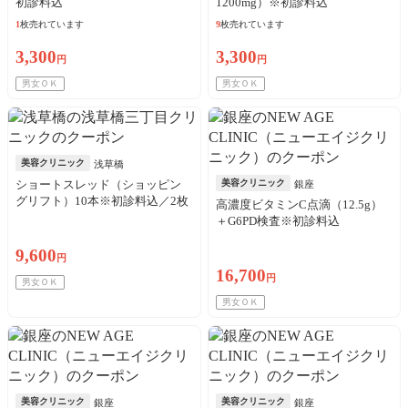
初診料込
1200mg）※初診料込
1
枚売れています
9
枚売れています
3,300
3,300
円
円
男女ＯＫ
男女ＯＫ
美容クリニック
浅草橋
ショートスレッド（ショッピン
美容クリニック
銀座
グリフト）10本※初診料込／2枚
高濃度ビタミンC点滴（12.5g）
可
＋G6PD検査※初診料込
9,600
円
16,700
円
男女ＯＫ
男女ＯＫ
美容クリニック
美容クリニック
銀座
銀座