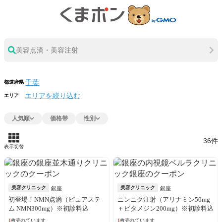
美容点滴・美容注射
都道府県
エリアを絞り込む
エリア
人気順
価格帯
性別
36件
表示切替
美容クリニック
美容クリニック
銀座
銀座
初登場！NMN点滴（ピュアステ
ニンニク注射（アリナミン50mg
ム NMN300mg）※初診料込
＋ビタメジン200mg）※初診料込
1
枚売れています
1
枚売れています