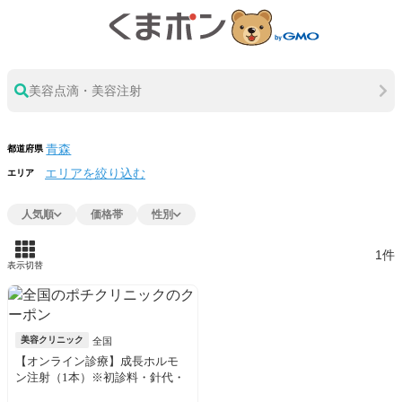
美容点滴・美容注射
都道府県
エリアを絞り込む
エリア
人気順
価格帯
性別
1件
表示切替
美容クリニック
全国
【オンライン診療】成長ホルモ
ン注射（1本）※初診料・針代・
アルコール綿・送料込