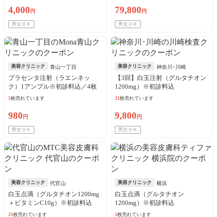
4,000
79,800
円
円
男女ＯＫ
男女ＯＫ
美容クリニック
美容クリニック
青山一丁目
神奈川･川崎
プラセンタ注射（ラエンネッ
【3回】白玉注射（グルタチオン
ク）1アンプル※初診料込／4枚
1200mg）※初診料込
可
5
枚売れています
21
枚売れています
980
9,800
円
円
男女ＯＫ
男女ＯＫ
美容クリニック
美容クリニック
代官山
横浜
白玉点滴（グルタチオン1200mg
白玉点滴（グルタチオン
＋ビタミンC10g）※初診料込
1200mg）※初診料込
21
枚売れています
5
枚売れています