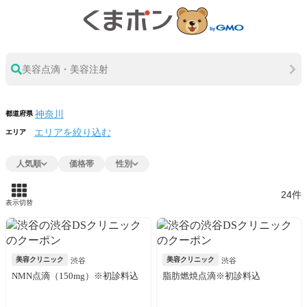
美容点滴・美容注射
都道府県
エリアを絞り込む
エリア
人気順
価格帯
性別
24件
表示切替
美容クリニック
美容クリニック
渋谷
渋谷
NMN点滴（150mg）※初診料込
脂肪燃焼点滴※初診料込