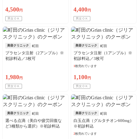
4,500
4,400
円
円
男女ＯＫ
男女ＯＫ
美容クリニック
美容クリニック
町田
町田
プラセンタ注射（2アンプル）※
プラセンタ注射（1アンプル）※
初診料込／3枚可
初診料込／3枚可
1
枚売れています
1,980
1,100
円
円
男女ＯＫ
男女ＯＫ
美容クリニック
美容クリニック
町田
町田
選べる点滴（美白や疲労回復な
白玉点滴（グルタチオン600mg）
ど3種類から選択）※初診料込
※初診料込
2
枚売れています