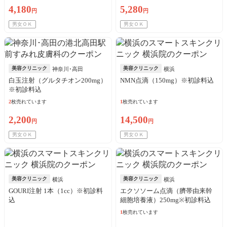
4,180
5,280
円
円
男女ＯＫ
男女ＯＫ
美容クリニック
美容クリニック
神奈川･高田
横浜
白玉注射（グルタチオン200mg）
NMN点滴（150mg）※初診料込
※初診料込
2
枚売れています
1
枚売れています
2,200
14,500
円
円
男女ＯＫ
男女ＯＫ
美容クリニック
美容クリニック
横浜
横浜
GOURI注射 1本（1cc）※初診料
エクソソーム点滴（臍帯由来幹
込
細胞培養液）250mg※初診料込
1
枚売れています