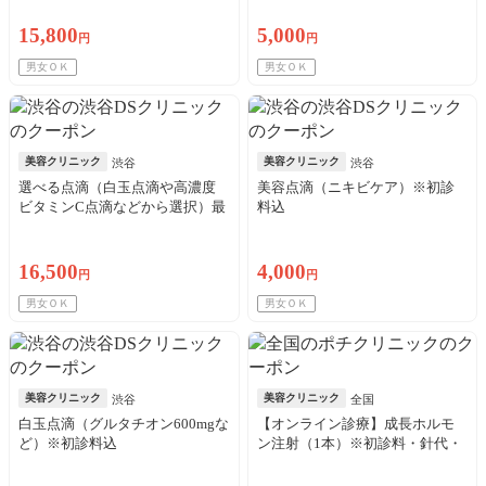
15,800
5,000
円
円
男女ＯＫ
男女ＯＫ
美容クリニック
美容クリニック
渋谷
渋谷
選べる点滴（白玉点滴や高濃度
美容点滴（ニキビケア）※初診
ビタミンC点滴などから選択）最
料込
大8回※初診料込
16,500
4,000
円
円
男女ＯＫ
男女ＯＫ
美容クリニック
美容クリニック
渋谷
全国
白玉点滴（グルタチオン600mgな
【オンライン診療】成長ホルモ
ど）※初診料込
ン注射（1本）※初診料・針代・
アルコール綿・送料込