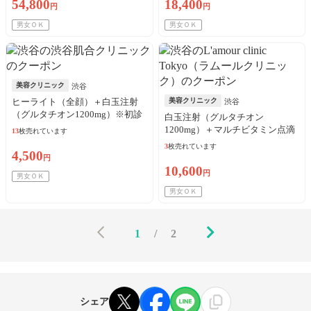
54,800
18,400
円
円
男女ＯＫ
男女ＯＫ
美容クリニック
渋谷
ヒーライト（全顔）＋白玉注射
美容クリニック
渋谷
（グルタチオン1200mg）※初診
白玉注射（グルタチオン
料込
1200mg）＋マルチビタミン点滴
13
枚売れています
※初診料込
3
枚売れています
4,500
円
10,600
円
男女ＯＫ
男女ＯＫ
1
/
2
シェア