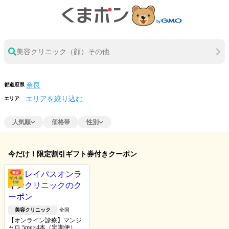
美容クリニック（顔）その他
都道府県
エリアを絞り込む
エリア
人気順
価格帯
性別
今だけ！限定割引ギフト券付きクーポン
美容クリニック
全国
【オンライン診療】マンジ
ャロ 5mg×4本（定期便）※