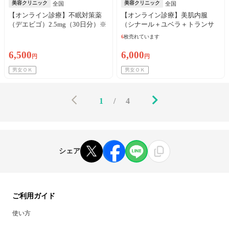
美容クリニック
美容クリニック
全国
全国
【オンライン診療】不眠対策薬
【オンライン診療】美肌内服
（デエビゴ）2.5mg（30日分）※
（シナール＋ユベラ＋トランサ
初診料・送料込／リピート可
ミン250mg）30日分 ※初診料・
6
枚売れています
送料込／リピート可
6,500
6,000
円
円
男女ＯＫ
男女ＯＫ
1
/
4
シェア
ご利用ガイド
使い方