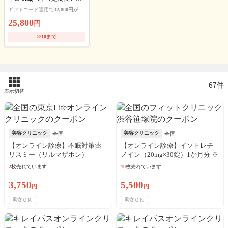
送料・アルコール綿・診察
ギフトコード適用で
32,800円が
料込
25,800
円
8/10まで
67件
表示切替
美容クリニック
美容クリニック
全国
全国
【オンライン診療】不眠対策薬
【オンライン診療】イソトレチ
リスミー（リルマザホン）
ノイン（20mg×30錠）1か月分 ※
1mg（30日分）※初診料・送料込
診察料、送料込込
2
枚売れています
10
枚売れています
／リピート可
3,750
5,500
円
円
男女ＯＫ
男女ＯＫ