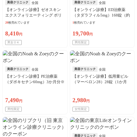
美容クリニック
美容クリニック
全国
全国
【オンライン診療】ゼオスキン
【オンライン診療】ED治療薬
エクスフォリエーティング ポリ
（タダラフィル5mg）168錠（約
ッシュ（65g）※初診料・送料込
6か月分）※初診料・送料込
20
枚売れています
1
枚売れています
8,410
19,700
円
円
男女ＯＫ
男性限定
美容クリニック
美容クリニック
全国
全国
【オンライン診療】PE治療薬
【オンライン診療】低用量ピル
（ダポキセチン60mg）3か月分※
（マーベロン28）28錠（1か月
初診料・送料込
分）※初診料・送料込
7,490
2,980
円
円
男性限定
女性限定
美容クリニック
全国