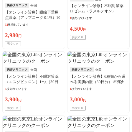
美容クリニック
【オンライン診療】不眠対策薬
全国
ロゼレム（ラメルテオン）
【オンライン診療】眼瞼下垂用
8mg（30日分）※初診料・送料込
点眼薬（アップニーク 0.1%）10
1
枚売れています
／リピート可
本（10日分）※初診料・送料込
32
枚売れています
4,500
／リピート可
円
2,980
円
男女ＯＫ
男女ＯＫ
美容クリニック
美容クリニック
全国
全国
【オンライン診療】不眠対策薬
【オンライン診療】6種類から選
（エスゾピクロン）1mg（30日
べる美肌内服（30日分）※初診
分）※初診料・送料込／リピー
料・送料込／リピート可
1
枚売れています
1
枚売れています
ト可
3,900
3,000
円
円
男女ＯＫ
男女ＯＫ