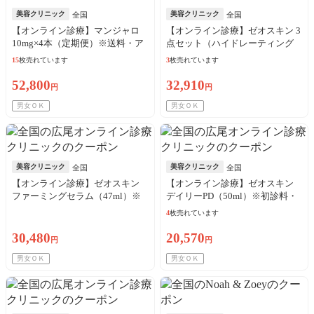
美容クリニック
美容クリニック
全国
全国
【オンライン診療】マンジャロ
【オンライン診療】ゼオスキン 3
10mg×4本（定期便）※送料・ア
点セット（ハイドレーティング
ルコール綿・診察料込
クレンザー＋バランサートナー
15
枚売れています
3
枚売れています
＋デイリーPD）※初診料・送料
込
52,800
32,910
円
円
男女ＯＫ
男女ＯＫ
美容クリニック
美容クリニック
全国
全国
【オンライン診療】ゼオスキン
【オンライン診療】ゼオスキン
ファーミングセラム（47ml）※
デイリーPD（50ml）※初診料・
初診料・送料込
送料込
4
枚売れています
30,480
20,570
円
円
男女ＯＫ
男女ＯＫ