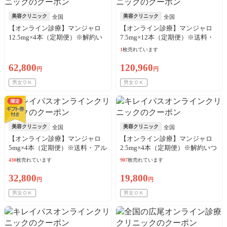
美容クリニック
美容クリニック
全国
全国
【オンライン診療】マンジャロ
【オンライン診療】マンジャロ
12.5mg×4本（定期便）※解約い
7.5mg×12本（定期便）※送料・
つでも可能！
アルコール綿・診察料込
1
枚売れています
62,800
120,960
円
円
男女ＯＫ
男女ＯＫ
美容クリニック
美容クリニック
全国
全国
【オンライン診療】マンジャロ
【オンライン診療】マンジャロ
5mg×4本（定期便）※送料・アル
2.5mg×4本（定期便）※解約いつ
コール綿・診察料込
でも可能！
430
枚売れています
907
枚売れています
32,800
19,800
円
円
男女ＯＫ
男女ＯＫ