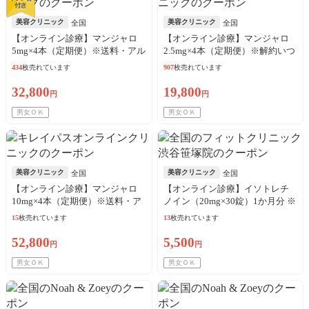
美容クリニック
美容クリニック
全国
全国
【オンライン診療】マンジャロ
【オンライン診療】マンジャロ
5mg×4本（定期便）※送料・アル
2.5mg×4本（定期便）※解約いつ
コール綿・診察料込
でも可能！
434
枚売れています
907
枚売れています
32,800
19,800
円
円
男女ＯＫ
男女ＯＫ
美容クリニック
美容クリニック
全国
全国
【オンライン診療】マンジャロ
【オンライン診療】イソトレチ
10mg×4本（定期便）※送料・ア
ノイン（20mg×30錠）1か月分 ※
ルコール綿・診察料込
診察料、送料込込
15
枚売れています
13
枚売れています
52,800
5,500
円
円
男女ＯＫ
男女ＯＫ