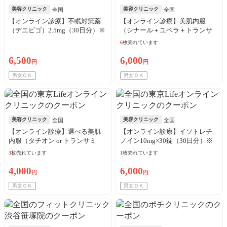
美容クリニック
美容クリニック
全国
全国
【オンライン診療】不眠対策薬
【オンライン診療】美肌内服
（デエビゴ）2.5mg（30日分）※
（シナール＋ユベラ＋トランサ
初診料・送料込／リピート可
ミン250mg）30日分 ※初診料・
6
枚売れています
送料込／リピート可
6,500
6,000
円
円
男女ＯＫ
男女ＯＫ
美容クリニック
美容クリニック
全国
全国
【オンライン診療】選べる美肌
【オンライン診療】イソトレチ
内服（タチオン or トランサミ
ノイン10mg×30錠（30日分）※
ン）30日分※初診料・送料込／
初診料・送料込／リピート可
3
枚売れています
1
枚売れています
リピート可
4,000
6,000
円
円
男女ＯＫ
男女ＯＫ