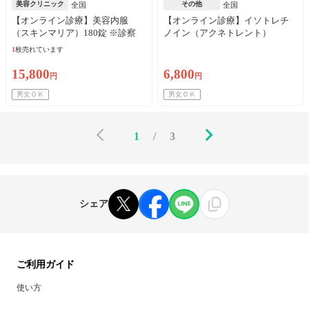
美容クリニック
その他
全国
全国
【オンライン診療】美容内服
【オンライン診療】イソトレチ
（スキンマリア）180錠 ※診察
ノイン（アクネトレント）
料、送料込込
10mg×1か月分※初診料・送料込
1
枚売れています
15,800
6,800
円
円
男女ＯＫ
男女ＯＫ
1
/
3
シェア
ご利用ガイド
使い方