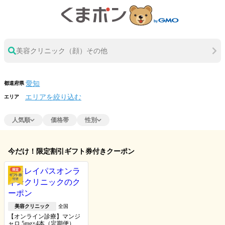
美容クリニック（顔）その他
都道府県
エリアを絞り込む
エリア
人気順
価格帯
性別
今だけ！限定割引ギフト券付きクーポン
美容クリニック
全国
【オンライン診療】マンジ
ャロ 5mg×4本（定期便）※