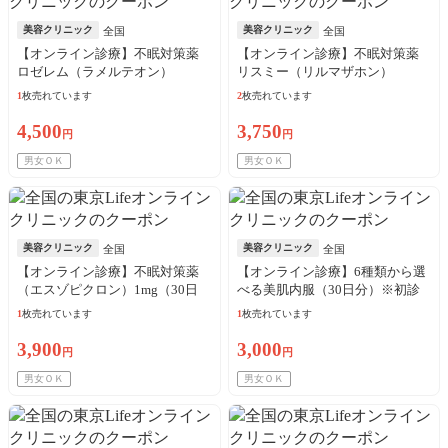
美容クリニック
美容クリニック
全国
全国
【オンライン診療】不眠対策薬
【オンライン診療】不眠対策薬
ロゼレム（ラメルテオン）
リスミー（リルマザホン）
8mg（30日分）※初診料・送料込
1mg（30日分）※初診料・送料込
1
枚売れています
2
枚売れています
／リピート可
／リピート可
4,500
3,750
円
円
男女ＯＫ
男女ＯＫ
美容クリニック
美容クリニック
全国
全国
【オンライン診療】不眠対策薬
【オンライン診療】6種類から選
（エスゾピクロン）1mg（30日
べる美肌内服（30日分）※初診
分）※初診料・送料込／リピー
料・送料込／リピート可
1
枚売れています
1
枚売れています
ト可
3,900
3,000
円
円
男女ＯＫ
男女ＯＫ