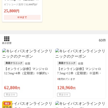
送料・アルコール綿・診察
ギフトコード適用で
32,800円が
料込
25,800
円
8/10まで
60件
表示切替
美容クリニック
美容クリニック
全国
全国
【オンライン診療】マンジャロ
【オンライン診療】マンジャロ
12.5mg×4本（定期便）※解約い
7.5mg×12本（定期便）※送料・
つでも可能！
アルコール綿・診察料込
1
枚売れています
62,800
120,960
円
円
男女ＯＫ
男女ＯＫ