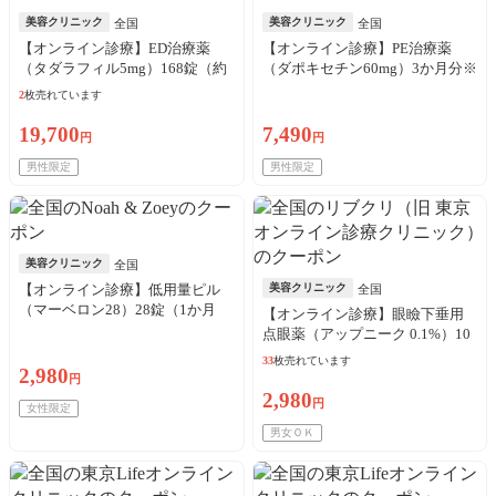
美容クリニック
美容クリニック
全国
全国
【オンライン診療】ED治療薬
【オンライン診療】PE治療薬
（タダラフィル5mg）168錠（約
（ダポキセチン60mg）3か月分※
6か月分）※初診料・送料込
初診料・送料込
2
枚売れています
19,700
7,490
円
円
男性限定
男性限定
美容クリニック
全国
【オンライン診療】低用量ピル
美容クリニック
全国
（マーベロン28）28錠（1か月
【オンライン診療】眼瞼下垂用
分）※初診料・送料込
点眼薬（アップニーク 0.1%）10
本（10日分）※初診料・送料込
33
枚売れています
2,980
／リピート可
円
2,980
円
女性限定
男女ＯＫ