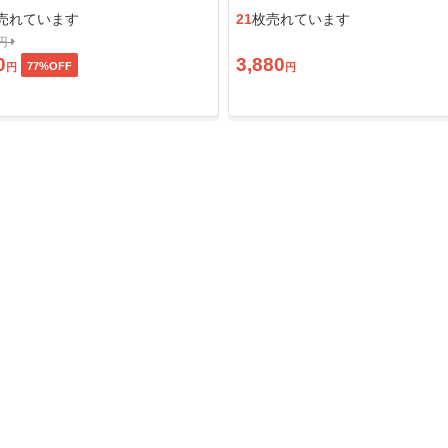
ン」
売れています
21
枚売れています
0円
0
3,880
77
%OFF
円
円