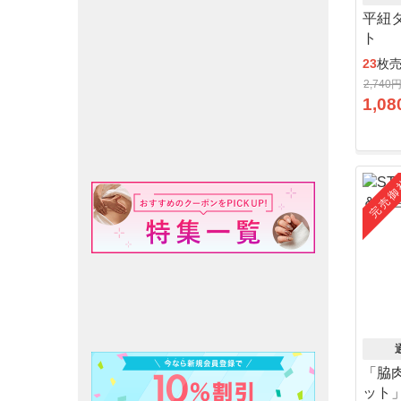
平紐
ト
23
枚
2,740
1,08
完売御
「脇
ット