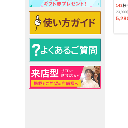
143
枚
23,90
5,28