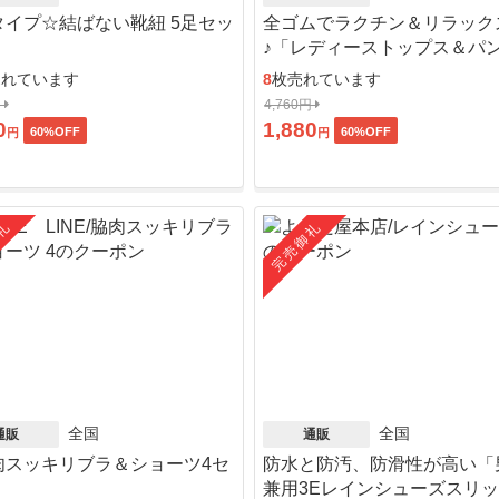
タイプ☆結ばない靴紐 5足セッ
全ゴムでラクチン＆リラック
♪「レディーストップス＆パ
ット」
売れています
8
枚売れています
円
4,760円
0
1,880
60
%OFF
60
%OFF
円
円
礼
完売御礼
全国
全国
通販
通販
肉スッキリブラ＆ショーツ4セ
防水と防汚、防滑性が高い「
」
兼用3Eレインシューズスリ