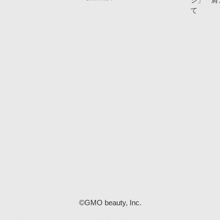
ジ」「肩
て
©GMO beauty, Inc.