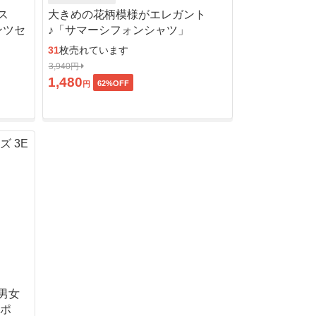
ス
大きめの花柄模様がエレガント
ンツセ
♪「サマーシフォンシャツ」
31
枚売れています
3,940円
1,480
62
%OFF
円
男女
ッポ