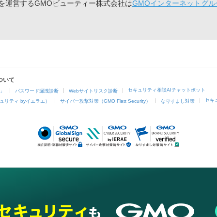
」を運営するGMOビューティー株式会社は
GMOインターネットグル
ついて
セキュリティ相談AIチャットボット
4」
パスワード漏洩診断
Webサイトリスク診断
セキ
ュリティ byイエラエ）
サイバー攻撃対策（GMO Flatt Security）
なりすまし対策