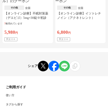
その他
その他
全国
全国
【オンライン診療】不眠対策薬
【オンライン診療】イソトレチ
（デエビゴ）5mg×30錠※初診
ノイン（アクネトレント）
料・送料込
10mg×1か月分※初診料・送料込
7
枚売れています
5,980
6,800
円
円
男女ＯＫ
男女ＯＫ
シェア
ご利用ガイド
使い方
タグから探す