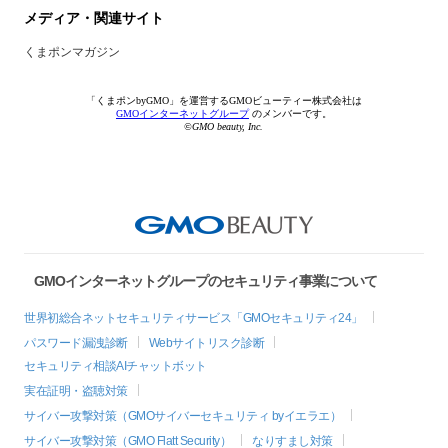
メディア・関連サイト
くまポンマガジン
「くまポンbyGMO」を運営するGMOビューティー株式会社は
GMOインターネットグループ
のメンバーです。
©GMO beauty, Inc.
GMOインターネットグループのセキュリティ事業について
世界初総合ネットセキュリティサービス「GMOセキュリティ24」
パスワード漏洩診断
Webサイトリスク診断
セキュリティ相談AIチャットボット
実在証明・盗聴対策
サイバー攻撃対策（GMOサイバーセキュリティ byイエラエ）
サイバー攻撃対策（GMO Flatt Security）
なりすまし対策