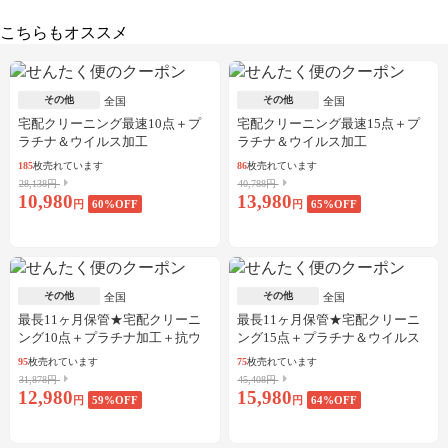
こちらもオススメ
その他
その他
全国
全国
宅配クリーニング最速10点＋プ
宅配クリーニング最速15点＋プ
ラチナ＆ウイルス加工
ラチナ＆ウイルス加工
185
枚売れています
86
枚売れています
28,138円
40,788円
10,980
13,980
円
60
%OFF
円
65
%OFF
その他
その他
全国
全国
最長11ヶ月保管★宅配クリーニ
最長11ヶ月保管★宅配クリーニ
ング10点＋プラチナ加工＋抗ウ
ング15点＋プラチナ＆ウイルス
イルス加工
加工
95
枚売れています
75
枚売れています
31,878円
45,408円
12,980
15,980
円
59
%OFF
円
64
%OFF