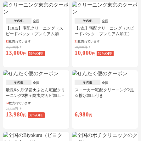
その他
その他
全国
全国
【10点】宅配クリーニング（ス
【7点】宅配クリーニング（スピ
ピードパック＋プレミアム加
ードパック＋プレミアム加工）
工）
12
枚売れています
31
枚売れています
26,400円
20,900円
13,000
10,000
円
50
%OFF
円
52
%OFF
その他
その他
全国
全国
最長6ヶ月保管★ふとん宅配クリ
スニーカー宅配クリーニング2足
ーニング2枚＋防虫防カビ加工＋
☆撥水加工付き
しみ抜き
64
枚売れています
22,528円
13,980
6,980
円
37
%OFF
円