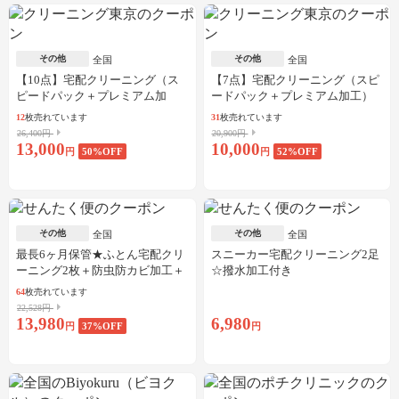
その他
その他
全国
全国
【10点】宅配クリーニング（ス
【7点】宅配クリーニング（スピ
ピードパック＋プレミアム加
ードパック＋プレミアム加工）
工）
12
枚売れています
31
枚売れています
26,400円
20,900円
13,000
10,000
円
50
%OFF
円
52
%OFF
その他
その他
全国
全国
最長6ヶ月保管★ふとん宅配クリ
スニーカー宅配クリーニング2足
ーニング2枚＋防虫防カビ加工＋
☆撥水加工付き
しみ抜き
64
枚売れています
22,528円
13,980
6,980
円
37
%OFF
円