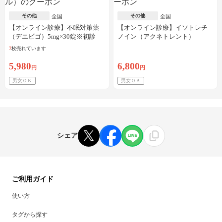
その他
その他
全国
全国
【オンライン診療】不眠対策薬
【オンライン診療】イソトレチ
（デエビゴ）5mg×30錠※初診
ノイン（アクネトレント）
料・送料込
10mg×1か月分※初診料・送料込
7
枚売れています
5,980
6,800
円
円
男女ＯＫ
男女ＯＫ
シェア
ご利用ガイド
使い方
タグから探す