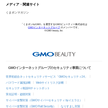
メディア・関連サイト
くまポンマガジン
「くまポンbyGMO」を運営するGMOビューティー株式会社は
GMOインターネットグループ
のメンバーです。
©GMO beauty, Inc.
GMOインターネットグループのセキュリティ事業について
世界初総合ネットセキュリティサービス「GMOセキュリティ24」
パスワード漏洩診断
Webサイトリスク診断
セキュリティ相談AIチャットボット
実在証明・盗聴対策
サイバー攻撃対策（GMOサイバーセキュリティ byイエラエ）
サイバー攻撃対策（GMO Flatt Security）
なりすまし対策