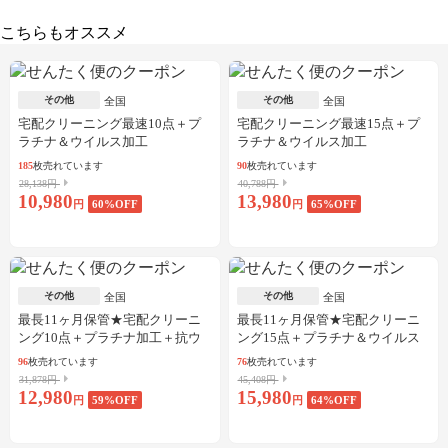
こちらもオススメ
その他
その他
全国
全国
宅配クリーニング最速10点＋プ
宅配クリーニング最速15点＋プ
ラチナ＆ウイルス加工
ラチナ＆ウイルス加工
185
枚売れています
90
枚売れています
28,138円
40,788円
10,980
13,980
円
60
%OFF
円
65
%OFF
その他
その他
全国
全国
最長11ヶ月保管★宅配クリーニ
最長11ヶ月保管★宅配クリーニ
ング10点＋プラチナ加工＋抗ウ
ング15点＋プラチナ＆ウイルス
イルス加工
加工
96
枚売れています
76
枚売れています
31,878円
45,408円
12,980
15,980
円
59
%OFF
円
64
%OFF