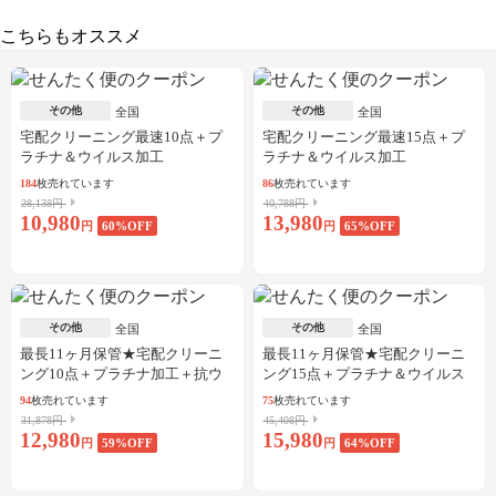
こちらもオススメ
その他
その他
全国
全国
宅配クリーニング最速10点＋プ
宅配クリーニング最速15点＋プ
ラチナ＆ウイルス加工
ラチナ＆ウイルス加工
184
枚売れています
86
枚売れています
28,138円
40,788円
10,980
13,980
円
60
%OFF
円
65
%OFF
その他
その他
全国
全国
最長11ヶ月保管★宅配クリーニ
最長11ヶ月保管★宅配クリーニ
ング10点＋プラチナ加工＋抗ウ
ング15点＋プラチナ＆ウイルス
イルス加工
加工
94
枚売れています
75
枚売れています
31,878円
45,408円
12,980
15,980
円
59
%OFF
円
64
%OFF