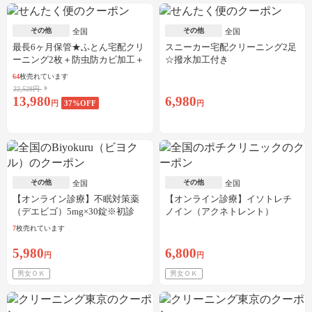
その他
その他
全国
全国
最長6ヶ月保管★ふとん宅配クリ
スニーカー宅配クリーニング2足
ーニング2枚＋防虫防カビ加工＋
☆撥水加工付き
しみ抜き
64
枚売れています
22,528円
13,980
6,980
円
37
%OFF
円
その他
その他
全国
全国
【オンライン診療】不眠対策薬
【オンライン診療】イソトレチ
（デエビゴ）5mg×30錠※初診
ノイン（アクネトレント）
料・送料込
10mg×1か月分※初診料・送料込
7
枚売れています
5,980
6,800
円
円
男女ＯＫ
男女ＯＫ