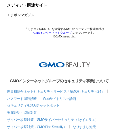
メディア・関連サイト
くまポンマガジン
「くまポンbyGMO」を運営するGMOビューティー株式会社は
GMOインターネットグループ
のメンバーです。
©GMO beauty, Inc.
GMOインターネットグループのセキュリティ事業について
世界初総合ネットセキュリティサービス「GMOセキュリティ24」
パスワード漏洩診断
Webサイトリスク診断
セキュリティ相談AIチャットボット
実在証明・盗聴対策
サイバー攻撃対策（GMOサイバーセキュリティ byイエラエ）
サイバー攻撃対策（GMO Flatt Security）
なりすまし対策