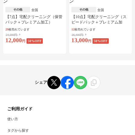
その他
その他
全国
全国
【7点】宅配クリーニング（保管
【10点】宅配クリーニング（ス
パック＋プレミアム加工）
ピードパック＋プレミアム加
工）
29
枚売れています
12
枚売れています
24,200円
26,400円
12,000
13,000
円
50
%OFF
円
50
%OFF
シェア
ご利用ガイド
使い方
タグから探す