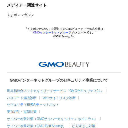
メディア・関連サイト
くまポンマガジン
「くまポンbyGMO」を運営するGMOビューティー株式会社は
GMOインターネットグループ
のメンバーです。
©GMO beauty, Inc.
GMOインターネットグループのセキュリティ事業について
世界初総合ネットセキュリティサービス「GMOセキュリティ24」
パスワード漏洩診断
Webサイトリスク診断
セキュリティ相談AIチャットボット
実在証明・盗聴対策
サイバー攻撃対策（GMOサイバーセキュリティ byイエラエ）
サイバー攻撃対策（GMO Flatt Security）
なりすまし対策