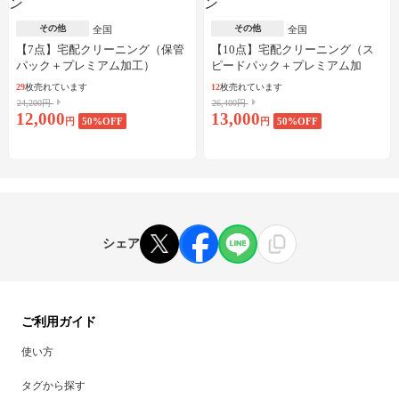
その他
その他
全国
全国
【7点】宅配クリーニング（保管
【10点】宅配クリーニング（ス
パック＋プレミアム加工）
ピードパック＋プレミアム加
工）
29
枚売れています
12
枚売れています
24,200円
26,400円
12,000
13,000
円
50
%OFF
円
50
%OFF
シェア
ご利用ガイド
使い方
タグから探す