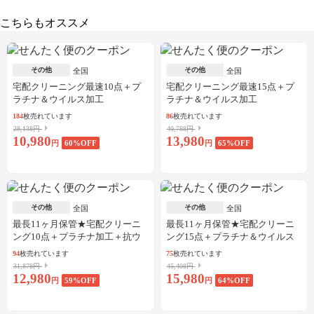
こちらもオススメ
その他
その他
全国
全国
宅配クリーニング最速10点＋プ
宅配クリーニング最速15点＋プ
ラチナ＆ウイルス加工
ラチナ＆ウイルス加工
184
枚売れています
86
枚売れています
28,138円
40,788円
10,980
13,980
円
60
%OFF
円
65
%OFF
その他
その他
全国
全国
最長11ヶ月保管★宅配クリーニ
最長11ヶ月保管★宅配クリーニ
ング10点＋プラチナ加工＋抗ウ
ング15点＋プラチナ＆ウイルス
イルス加工
加工
94
枚売れています
75
枚売れています
31,878円
45,408円
12,980
15,980
円
59
%OFF
円
64
%OFF