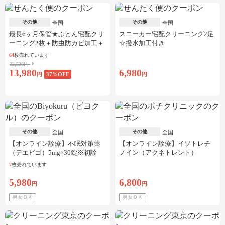
その他
その他
全国
全国
最長6ヶ月保管★ふとん宅配クリ
スニーカー宅配クリーニング2足
ーニング2枚＋防虫防カビ加工＋
☆撥水加工付き
しみ抜き
64
枚売れています
22,528円
13,980
6,980
円
37
%OFF
円
その他
その他
全国
全国
【オンライン診療】不眠対策薬
【オンライン診療】イソトレチ
（デエビゴ）5mg×30錠※初診
ノイン（アクネトレント）
料・送料込
10mg×1か月分※初診料・送料込
7
枚売れています
5,980
6,800
円
円
男女ＯＫ
男女ＯＫ