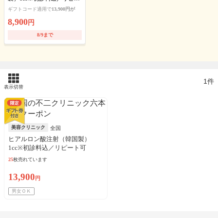
ト可
ギフトコード適用で
13,900円が
8,900
円
8/9まで
1件
表示切替
美容クリニック
全国
ヒアルロン酸注射（韓国製）
1cc※初診料込／リピート可
25
枚売れています
13,900
円
男女ＯＫ