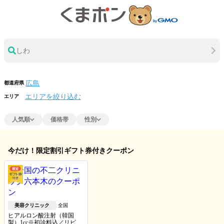
しわ
都道府県
エリアを絞り込む
エリア
人気順
価格帯
性別
今だけ！限定割引ギフト券付きクーポン
美容クリニック
全国
ヒアルロン酸注射（韓国
製）1cc※初診料込／リピー