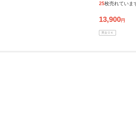
25
枚売れていま
13,900
円
男女ＯＫ