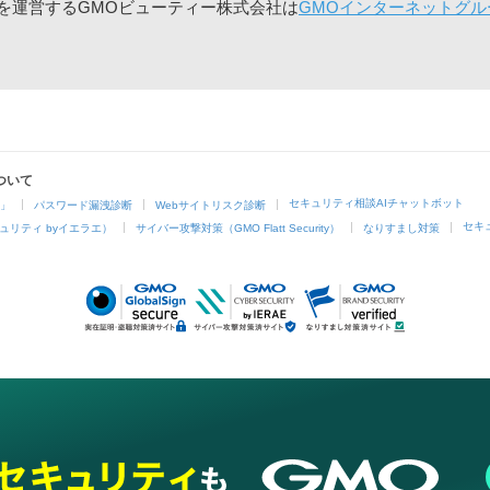
」を運営するGMOビューティー株式会社は
GMOインターネットグル
ついて
セキュリティ相談AIチャットボット
4」
パスワード漏洩診断
Webサイトリスク診断
セキ
ュリティ byイエラエ）
サイバー攻撃対策（GMO Flatt Security）
なりすまし対策