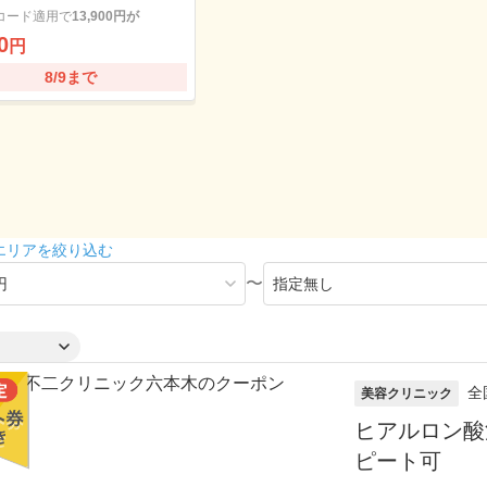
コード適用で
13,900円が
0
円
8/9まで
エリアを絞り込む
〜
全
美容クリニック
ヒアルロン酸
ピート可