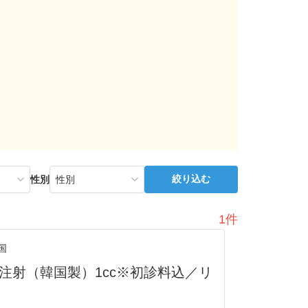
絞り込む
性別
1件
国
注射（韓国製）1cc※初診料込／リ