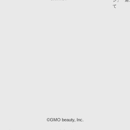
ジ」「肩
て
©GMO beauty, Inc.