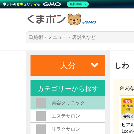
無料診断
大分
しわ
カテゴリーから探す
🎉 
美容クリニック
エステサロン
美容ク
ヒア
リラクサロン
1cc