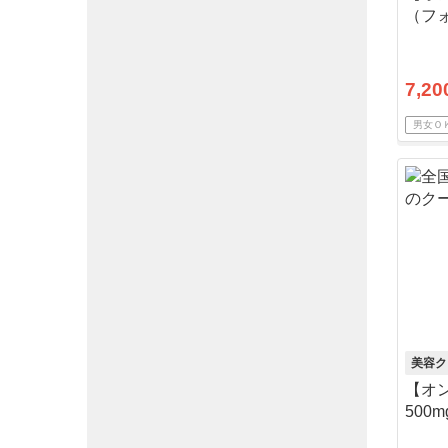
（フォ
料・
7,20
男女Ｏ
美容ク
【オ
500