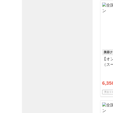
美容ク
【オン
（スー
料・
6,35
男女Ｏ