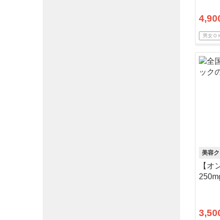
4,90
男女Ｏ
美容ク
【オ
250
送料
3,50