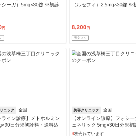
シーガ）5mg×30錠 ※初診
（ルセフィ）2.5mg×30錠 ※
送料込
料・送料込
0
8,200
円
円
Ｋ
男女ＯＫ
全国
全国
リニック
美容クリニック
ンライン診療】メトホルミン
【オンライン診療】フォシー
mg×90日分※初診料・送料込
ェネリック 5mg×30日分※
送料込
4
枚売れています