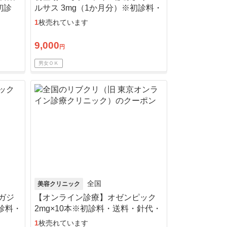
初診
ルサス 3mg（1か月分）※初診料・
送料込
1
枚売れています
9,000
円
男女ＯＫ
全国
美容クリニック
ガジ
【オンライン診療】オゼンピック
初診料・
2mg×10本※初診料・送料・針代・
アルコール綿込／リピート可
1
枚売れています