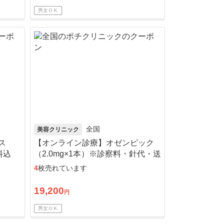
男女ＯＫ
全国
美容クリニック
ス
【オンライン診療】オゼンピック
料込
（2.0mg×1本）※診察料・針代・送
料・アルコール綿込み
4
枚売れています
19,200
円
男女ＯＫ