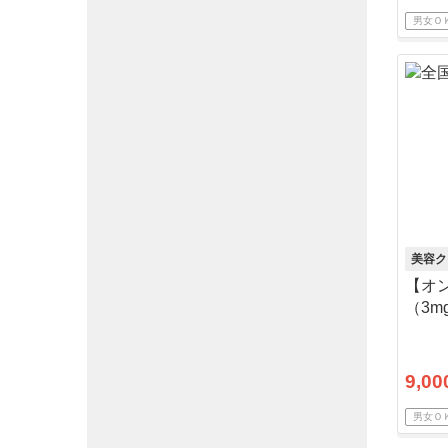
男女Ｏ
美容ク
【オ
（3m
9,00
男女Ｏ