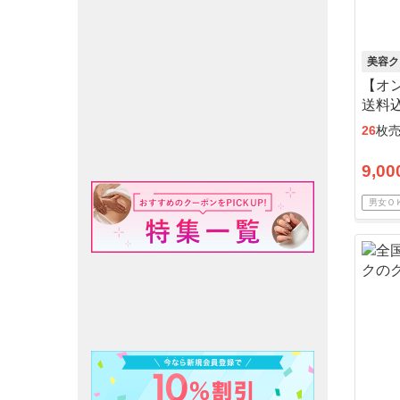
美容ク
【オ
送料
26
枚
9,00
男女Ｏ