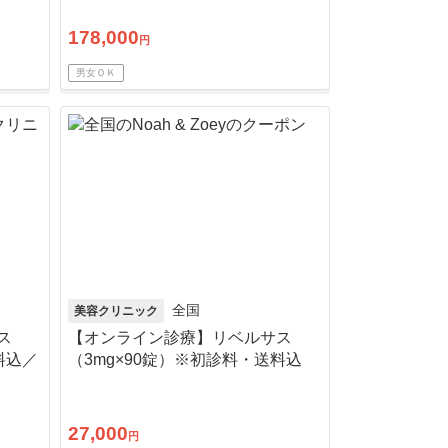
178,000
円
男女ＯＫ
全国
美容クリニック
ス
【オンライン診療】リベルサス
料込／
（3mg×90錠）※初診料・送料込
27,000
円