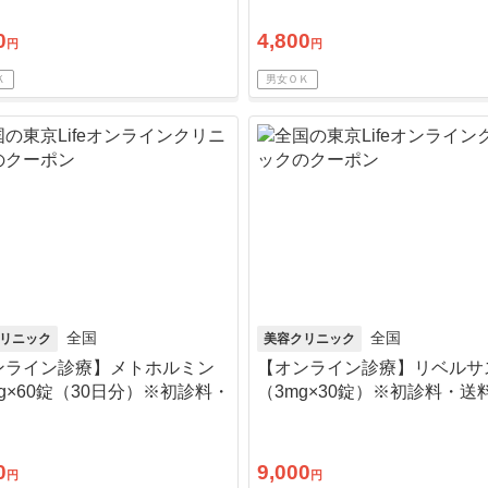
0
4,800
円
円
Ｋ
男女ＯＫ
全国
全国
リニック
美容クリニック
ンライン診療】メトホルミン
【オンライン診療】リベルサ
mg×60錠（30日分）※初診料・
（3mg×30錠）※初診料・送
込／リピート可
リピート可
0
9,000
円
円