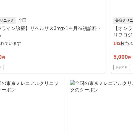
全国
リニック
美容クリニ
ンライン診療】リベルサス3mg×1ヶ月※初診料・
【オンラ
込
リフロジ
可
売れています
142
枚売れ
0
5,000
円
円
Ｋ
男女ＯＫ