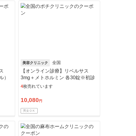
全国
美容クリニック
ス
【オンライン診療】リベルサス
グル）
3mg＋メトホルミン 各30錠※初診
料込
料・送料込
4
枚売れています
10,080
円
男女ＯＫ