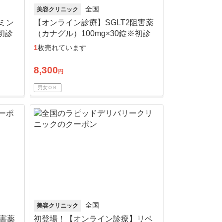
全国
美容クリニック
ミン
【オンライン診療】SGLT2阻害薬
※初診
（カナグル）100mg×30錠※初診
料・送料込
1
枚売れています
8,300
円
男女ＯＫ
全国
美容クリニック
阻害薬
初登場！【オンライン診療】リベ