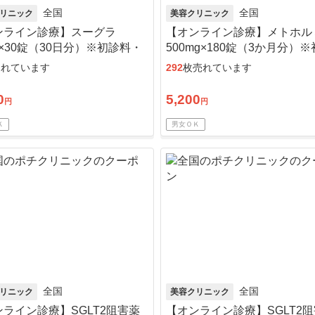
全国
全国
リニック
美容クリニック
ンライン診療】スーグラ
【オンライン診療】メトホル
g×30錠（30日分）※初診料・
500mg×180錠（3か月分）
込
料・送料込
売れています
292
枚売れています
0
5,200
円
円
Ｋ
男女ＯＫ
全国
全国
リニック
美容クリニック
ライン診療】SGLT2阻害薬
【オンライン診療】SGLT2