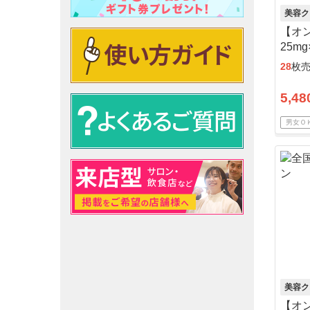
美容ク
【オ
25m
送料
28
枚
5,48
男女Ｏ
美容ク
【オン