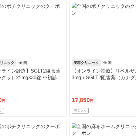
全国
全国
リニック
美容クリニック
ライン診療】SGLT2阻害薬
【オンライン診療】リベルサ
グラ）25mg×30錠 ※初診
3mg＋SGLT2阻害薬（カナ
送料込
100mg 各30錠※初診料・送
0
17,850
円
円
Ｋ
男女ＯＫ