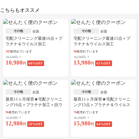
こちらもオススメ
その他
その他
全国
全国
宅配クリーニング最速10点＋プ
宅配クリーニング最速15点＋プ
ラチナ＆ウイルス加工
ラチナ＆ウイルス加工
185
枚売れています
90
枚売れています
28,138円
40,788円
10,980
13,980
円
60
%OFF
円
65
%OFF
その他
その他
全国
全国
最長11ヶ月保管★宅配クリーニ
最長11ヶ月保管★宅配クリーニ
ング10点＋プラチナ加工＋抗ウ
ング15点＋プラチナ＆ウイルス
イルス加工
加工
96
枚売れています
76
枚売れています
31,878円
45,408円
12,980
15,980
円
59
%OFF
円
64
%OFF