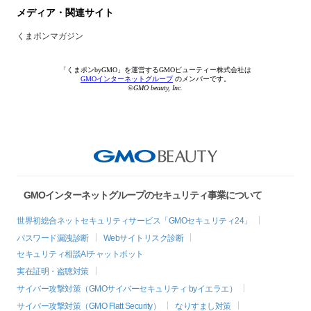
メディア・関連サイト
くまポンマガジン
「くまポンbyGMO」を運営するGMOビューティー株式会社は
GMOインターネットグループ
のメンバーです。
©GMO beauty, Inc.
GMOインターネットグループのセキュリティ事業について
世界初総合ネットセキュリティサービス「GMOセキュリティ24」
パスワード漏洩診断
Webサイトリスク診断
セキュリティ相談AIチャットボット
実在証明・盗聴対策
サイバー攻撃対策（GMOサイバーセキュリティ byイエラエ）
サイバー攻撃対策（GMO Flatt Security）
なりすまし対策