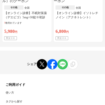
その他
その他
全国
全国
【オンライン診療】不眠対策薬
【オンライン診療】イソトレチ
（デエビゴ）5mg×30錠※初診
ノイン（アクネトレント）
料・送料込
10mg×1か月分※初診料・送料込
7
枚売れています
5,980
6,800
円
円
男女ＯＫ
男女ＯＫ
シェア
ご利用ガイド
使い方
タグから探す