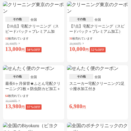
その他
その他
全国
全国
【10点】宅配クリーニング（ス
【7点】宅配クリーニング（スピ
ピードパック＋プレミアム加
ードパック＋プレミアム加工）
工）
12
枚売れています
31
枚売れています
26,400円
20,900円
13,000
10,000
円
50
%OFF
円
52
%OFF
その他
その他
全国
全国
最長6ヶ月保管★ふとん宅配クリ
スニーカー宅配クリーニング2足
ーニング2枚＋防虫防カビ加工＋
☆撥水加工付き
しみ抜き
64
枚売れています
22,528円
13,980
6,980
円
37
%OFF
円