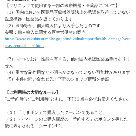
【クリニックで使用する一部の医療機器・医薬品について】
（1）国内において医薬品医療機器等法上の承認を取得していない
医療機器・医薬品を扱っております
（2）医師等が、個人輸入により入手したものです
参照：個人輸入に関する厚生労働省の案内
https://www.yakubutsu.mhlw.go.jp/individualimport/health_damage/over
seas_report/index.html
（3）同一の成分・性能を有する、他の国内承認医薬品等はありま
せん
（4）重大な副作用などが明らかになっていない可能性があります
（5）本件の問い合わせ先：下部のショップ情報を参照
【ご利用時の大切なルール】
”ご予約時”と”ご利用時”ともに、下記２点を必ずお伝えください。
（１）「くまポン」で購入したクーポンであること
（２）マイページのご購入履歴の「予約する」のボタンを押した
後に表示される「クーポンID」