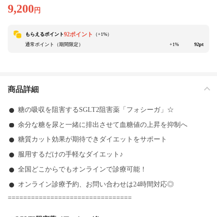
9,200
円
92ポイント
もらえるポイント
（+
1
%）
通常ポイント（期間限定）
+1%
92pt
商品詳細
糖の吸収を阻害するSGLT2阻害薬「フォシーガ」☆
余分な糖を尿と一緒に排出させて血糖値の上昇を抑制へ
糖質カット効果が期待できダイエットをサポート
服用するだけの手軽なダイエット♪
全国どこからでもオンラインで診療可能！
オンライン診療予約、お問い合わせは24時間対応◎
================================