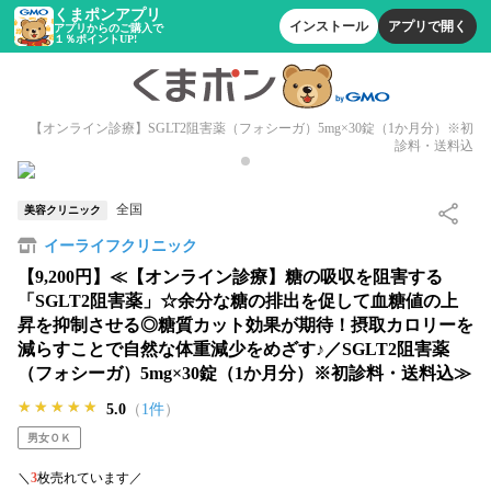
くまポンアプリ
インストール
アプリで開く
アプリからのご購入で
１％ポイントUP!
【オンライン診療】SGLT2阻害薬（フォシーガ）5mg×30錠（1か月分）※初
診料・送料込
全国
美容クリニック
イーライフクリニック
【9,200円】≪【オンライン診療】糖の吸収を阻害する
「SGLT2阻害薬」☆余分な糖の排出を促して血糖値の上
昇を抑制させる◎糖質カット効果が期待！摂取カロリーを
減らすことで自然な体重減少をめざす♪／SGLT2阻害薬
（フォシーガ）5mg×30錠（1か月分）※初診料・送料込≫
★★★★★
★★★★★
★★★★★
5.0
（
1件
）
男女ＯＫ
＼
3
枚売れています／