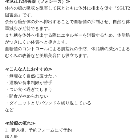
≪SGLT2阻害薬（フォシーガ）≫
体内の糖の吸収を阻害して尿とともに体外に排出を促す「SGLT2
阻害薬」です。
余分な糖が体の外へ排出することで血糖値の抑制させ、自然な体
重減少が期待できます。
また糖を体外へ排出する際にエネルギーを消費するため、体脂肪
がつきにくい体質へと導きます。
血糖値のコントロールによる肌荒れの予防、体脂肪の減少による
むくみの改善など美肌美容にも役立ちます。
≪こんな人におすすめ≫
・無理なく自然に痩せたい
・運動や食事制限が苦手
・つい食べ過ぎてしまう
・間食がやめられない
・ダイエットとリバウンドを繰り返している
など
≪診療の流れ≫
1、購入後、予約フォームにて予約
購入後、