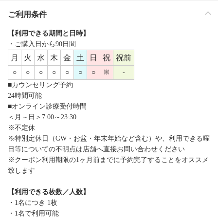
ご利用条件
【利用できる期間と日時】
・ご購入日から90日間
月
火
水
木
金
土
日
祝
祝前
○
○
○
○
○
○
○
※
-
■カウンセリング予約
24時間可能
■オンライン診療受付時間
＜月～日＞7:00～23:30
※不定休
※特別定休日（GW・お盆・年末年始など含む）や、利用できる曜
日等についての不明点は店舗へ直接お問い合わせください
※クーポン利用期限の1ヶ月前までに予約完了することをオススメ
致します
【利用できる枚数／人数】
・1名につき 1枚
・1名で利用可能