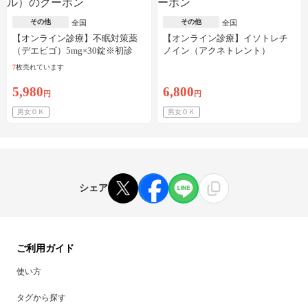
その他
その他
全国
全国
【オンライン診療】不眠対策薬
【オンライン診療】イソトレチ
（デエビゴ）5mg×30錠※初診
ノイン（アクネトレント）
料・送料込
10mg×1か月分※初診料・送料込
7
枚売れています
5,980
6,800
円
円
男女ＯＫ
男女ＯＫ
シェア
ご利用ガイド
使い方
タグから探す