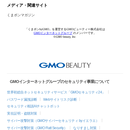
メディア・関連サイト
くまポンマガジン
「くまポンbyGMO」を運営するGMOビューティー株式会社は
GMOインターネットグループ
のメンバーです。
©GMO beauty, Inc.
GMOインターネットグループのセキュリティ事業について
世界初総合ネットセキュリティサービス「GMOセキュリティ24」
パスワード漏洩診断
Webサイトリスク診断
セキュリティ相談AIチャットボット
実在証明・盗聴対策
サイバー攻撃対策（GMOサイバーセキュリティ byイエラエ）
サイバー攻撃対策（GMO Flatt Security）
なりすまし対策