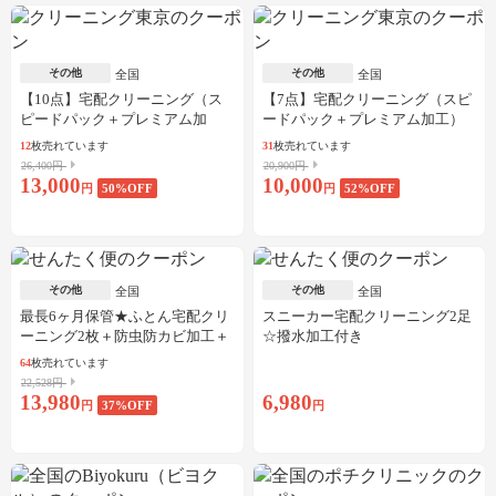
その他
その他
全国
全国
【10点】宅配クリーニング（ス
【7点】宅配クリーニング（スピ
ピードパック＋プレミアム加
ードパック＋プレミアム加工）
工）
12
枚売れています
31
枚売れています
26,400円
20,900円
13,000
10,000
円
50
%OFF
円
52
%OFF
その他
その他
全国
全国
最長6ヶ月保管★ふとん宅配クリ
スニーカー宅配クリーニング2足
ーニング2枚＋防虫防カビ加工＋
☆撥水加工付き
しみ抜き
64
枚売れています
22,528円
13,980
6,980
円
37
%OFF
円