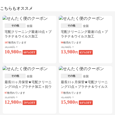
こちらもオススメ
その他
その他
全国
全国
宅配クリーニング最速10点＋プ
宅配クリーニング最速15点＋プ
ラチナ＆ウイルス加工
ラチナ＆ウイルス加工
187
枚売れています
90
枚売れています
28,138円
40,788円
10,980
13,980
円
60
%OFF
円
65
%OFF
その他
その他
全国
全国
最長11ヶ月保管★宅配クリーニ
最長11ヶ月保管★宅配クリーニ
ング10点＋プラチナ加工＋抗ウ
ング15点＋プラチナ＆ウイルス
イルス加工
加工
97
枚売れています
77
枚売れています
31,878円
45,408円
12,980
15,980
円
59
%OFF
円
64
%OFF