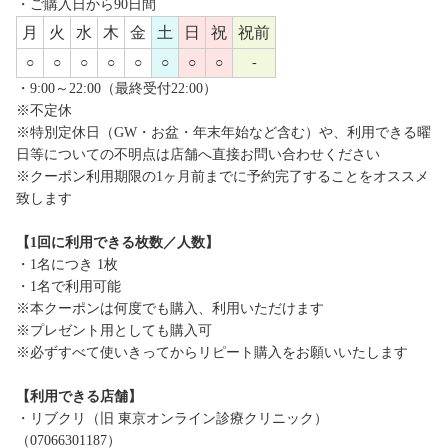
・ご購入日から90日間
月
火
水
木
金
土
日
祝
祝前
○
○
○
○
○
○
○
○
-
・9:00～22:00（最終受付22:00）
※不定休
※特別定休日（GW・お盆・年末年始など含む）や、利用できる曜
日等についての不明点は店舗へ直接お問い合わせください
※クーポン利用期限の1ヶ月前までに予約完了することをオススメ
致します
【1回に利用できる枚数／人数】
・1名につき 1枚
・1名で利用可能
※本クーポンは何度でも購入、利用いただけます
※プレゼント用としても購入可
※必ずすべて使いきってからリピート購入をお願いいたします
【利用できる店舗】
・リブクリ（旧 東京オンライン診療クリニック）
（07066301187）