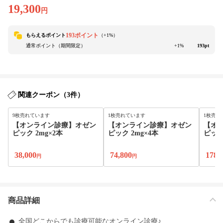
19,300
円
193ポイント
もらえるポイント
（+
1
%）
通常ポイント（期間限定）
+1%
193pt
関連クーポン（3件）
9枚売れています
1枚売れています
1枚売れ
【オンライン診療】オゼン
【オンライン診療】オゼン
【オ
ピック 2mg×2本
ピック 2mg×4本
ピック
38,000
74,800
178,
円
円
商品詳細
全国どこからでも診療可能なオンライン診療♪