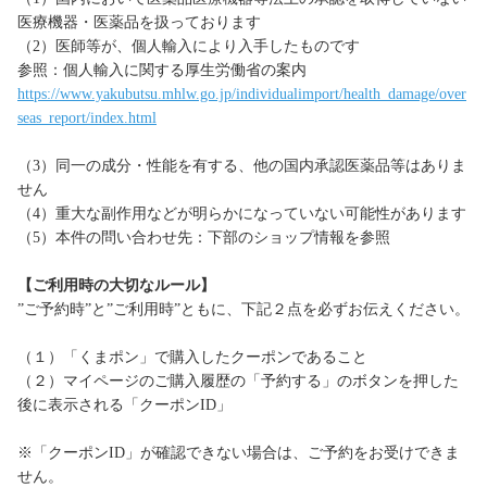
医療機器・医薬品を扱っております
（2）医師等が、個人輸入により入手したものです
参照：個人輸入に関する厚生労働省の案内
https://www.yakubutsu.mhlw.go.jp/individualimport/health_damage/over
seas_report/index.html
（3）同一の成分・性能を有する、他の国内承認医薬品等はありま
せん
（4）重大な副作用などが明らかになっていない可能性があります
（5）本件の問い合わせ先：下部のショップ情報を参照
【ご利用時の大切なルール】
”ご予約時”と”ご利用時”ともに、下記２点を必ずお伝えください。
（１）「くまポン」で購入したクーポンであること
（２）マイページのご購入履歴の「予約する」のボタンを押した
後に表示される「クーポンID」
※「クーポンID」が確認できない場合は、ご予約をお受けできま
せん。