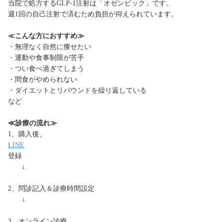
当院で処方するGLP-1注射は「オゼンピック」です。
週1回の自己注射で済むため負担が抑えられています。
≪こんな方におすすめ≫
・無理なく自然に痩せたい
・運動や食事制限が苦手
・つい食べ過ぎてしまう
・間食がやめられない
・ダイエットとリバウンドを繰り返している
など
≪診療の流れ≫
1、購入後、
LINE
登録
↓
2、問診記入＆診療時間設定
↓
3、オンライン診療