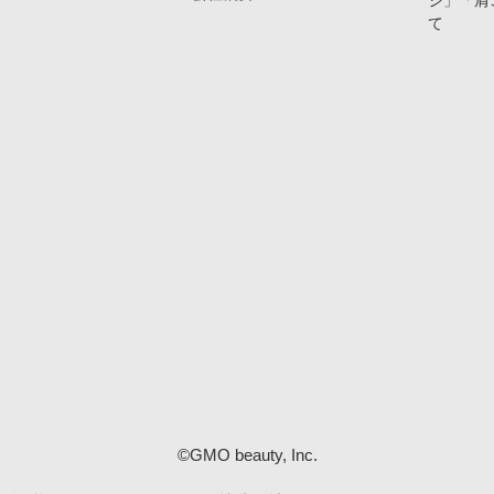
ジ」「肩
て
©GMO beauty, Inc.