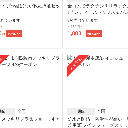
タイプ☆結ばない靴紐 5足セッ
全ゴムでラクチン＆リラック
♪「レディーストップス＆パ
ット」
売れています
8
枚売れています
円
4,760円
0
1,880
60
%OFF
60
%OFF
円
円
礼
完売御礼
全国
全国
通販
通販
肉スッキリブラ＆ショーツ4セ
防水と防汚、防滑性が高い「
」
兼用3Eレインシューズスリ