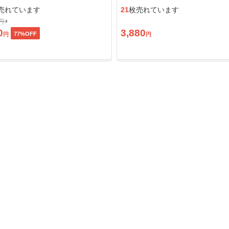
ン」
売れています
21
枚売れています
0円
0
3,880
77
%OFF
円
円