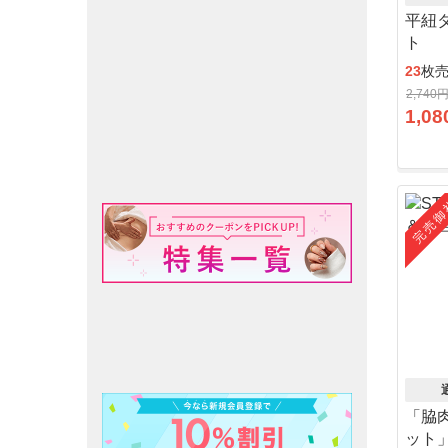
平紐
ト
23
枚
2,740
1,08
完売御
「脇
ット