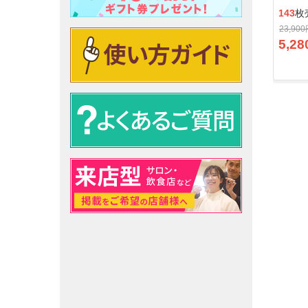
143
枚
23,90
5,28