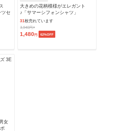
ス
大きめの花柄模様がエレガント
ンツセ
♪「サマーシフォンシャツ」
31
枚売れています
3,940円
1,480
62
%OFF
円
男女
ッポ