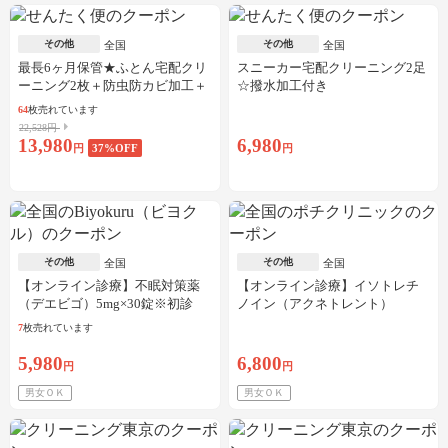
その他
その他
全国
全国
最長6ヶ月保管★ふとん宅配クリ
スニーカー宅配クリーニング2足
ーニング2枚＋防虫防カビ加工＋
☆撥水加工付き
しみ抜き
64
枚売れています
22,528円
13,980
6,980
円
37
%OFF
円
その他
その他
全国
全国
【オンライン診療】不眠対策薬
【オンライン診療】イソトレチ
（デエビゴ）5mg×30錠※初診
ノイン（アクネトレント）
料・送料込
10mg×1か月分※初診料・送料込
7
枚売れています
5,980
6,800
円
円
男女ＯＫ
男女ＯＫ