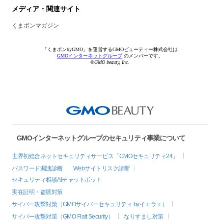
メディア・関連サイト
くまポンマガジン
「くまポンbyGMO」を運営するGMOビューティー株式会社は
GMOインターネットグループ
のメンバーです。
©GMO beauty, Inc.
GMOインターネットグループのセキュリティ事業について
世界初総合ネットセキュリティサービス「GMOセキュリティ24」
パスワード漏洩診断
Webサイトリスク診断
セキュリティ相談AIチャットボット
実在証明・盗聴対策
サイバー攻撃対策（GMOサイバーセキュリティ byイエラエ）
サイバー攻撃対策（GMO Flatt Security）
なりすまし対策