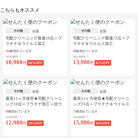
こちらもオススメ
その他
その他
全国
全国
宅配クリーニング最速10点＋プ
宅配クリーニング最速15点＋プ
ラチナ＆ウイルス加工
ラチナ＆ウイルス加工
184
枚売れています
86
枚売れています
28,138円
40,788円
10,980
13,980
円
60
%OFF
円
65
%OFF
その他
その他
全国
全国
最長11ヶ月保管★宅配クリーニ
最長11ヶ月保管★宅配クリーニ
ング10点＋プラチナ加工＋抗ウ
ング15点＋プラチナ＆ウイルス
イルス加工
加工
94
枚売れています
75
枚売れています
31,878円
45,408円
12,980
15,980
円
59
%OFF
円
64
%OFF