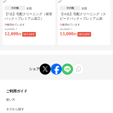
その他
その他
全国
全国
【7点】宅配クリーニング（保管
【10点】宅配クリーニング（ス
パック＋プレミアム加工）
ピードパック＋プレミアム加
工）
29
枚売れています
12
枚売れています
24,200円
26,400円
12,000
13,000
円
50
%OFF
円
50
%OFF
シェア
ご利用ガイド
使い方
タグから探す