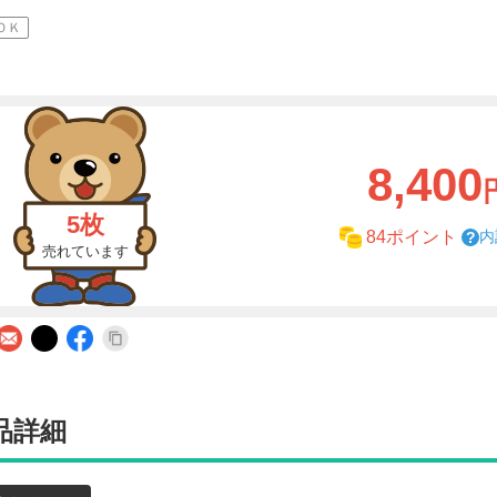
ＯＫ
8,400
5枚
内
84ポイント
売れています
品詳細