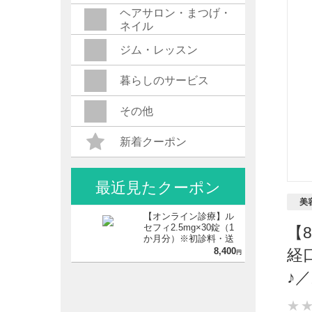
ヘアサロン・まつげ・
ネイル
ジム・レッスン
暮らしのサービス
その他
新着クーポン
最近見たクーポン
美
【オンライン診療】ル
セフィ2.5mg×30錠（1
【
か月分）※初診料・送
料込
8,400
経
円
♪
★
★
★