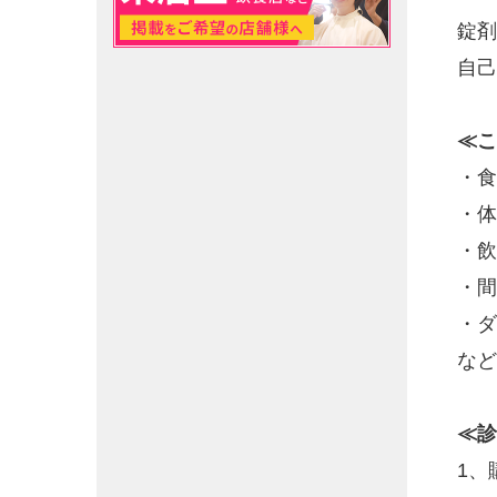
錠剤
自己
≪こ
・食
・体
・飲
・間
・ダ
など
≪診
1、