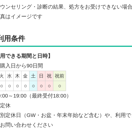
ウンセリング・診断の結果、処方をお受けできない場
真はイメージです
利用条件
用できる期間と日時】
購入日から90日間
火
水
木
金
土
日
祝
祝前
○
○
○
○
○
○
○
○
0:00～19:00（最終受付18:00）
定休
別定休日（GW・お盆・年末年始など含む）や、利用で
お問い合わせください