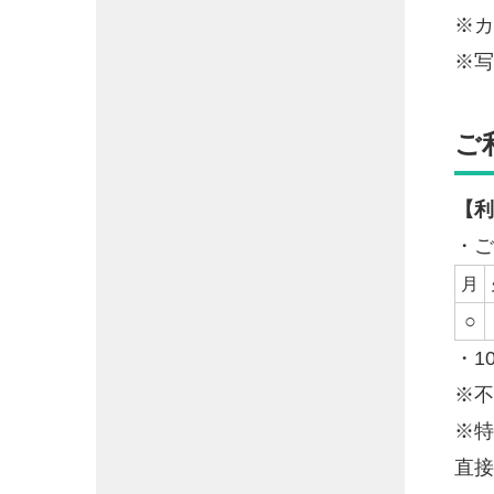
※カ
※写
ご
【利
・ご
月
○
・1
※不
※特
直接