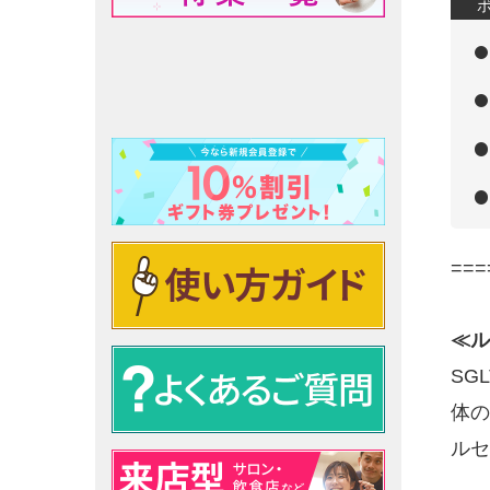
===
≪ル
SG
体の
ルセ