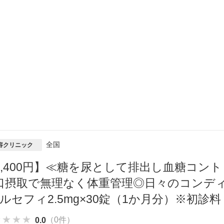
全国
容クリニック
8,400円】≪糖を尿として排出し血糖コン
口摂取で無理なく体重管理◎日々のコンデ
／ルセフィ2.5mg×30錠（1か月分）※初診
★★★★
★★★★
★★★★
（0件）
0.0