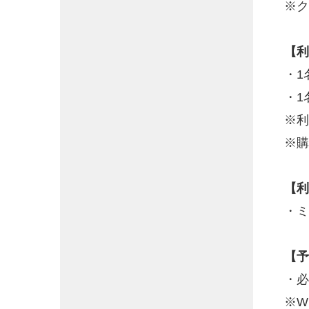
※ク
【利
・1
・1
※利
※購
【利
・ミ
【予
・必
※W