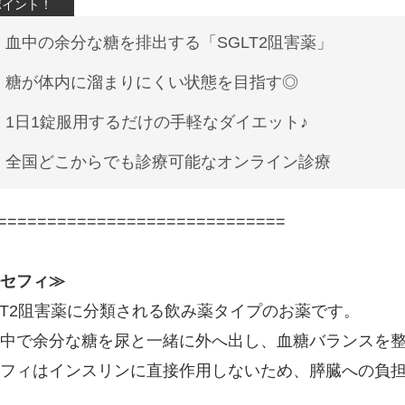
血中の余分な糖を排出する「SGLT2阻害薬」
糖が体内に溜まりにくい状態を目指す◎
1日1錠服用するだけの手軽なダイエット♪
全国どこからでも診療可能なオンライン診療
=============================
セフィ≫
LT2阻害薬に分類される飲み薬タイプのお薬です。
中で余分な糖を尿と一緒に外へ出し、血糖バランスを
フィはインスリンに直接作用しないため、膵臓への負