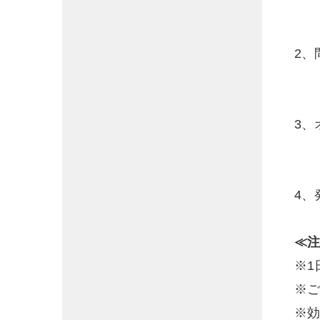
2、
3、
4、
≪注
※1
※ご
※効