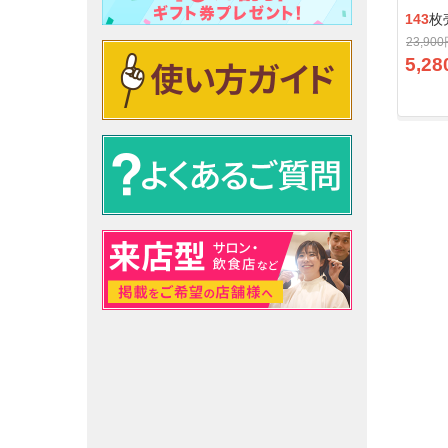
143
枚
23,90
5,28