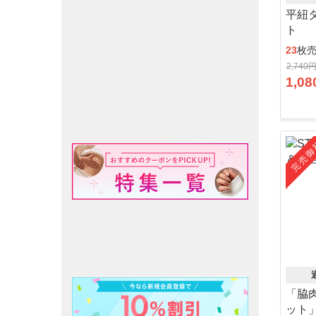
平紐
ト
23
枚
2,740
1,08
完売御
「脇
ット