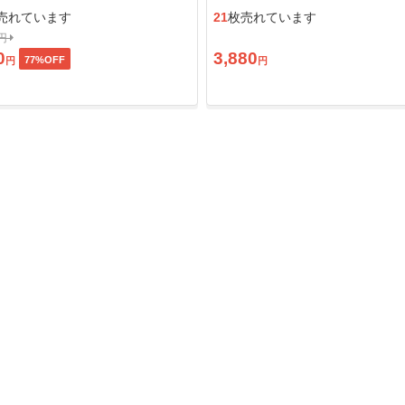
ン」
売れています
21
枚売れています
0円
0
3,880
77
%OFF
円
円