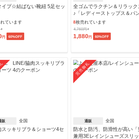
タイプ☆結ばない靴紐 5足セッ
全ゴムでラクチン＆リラック
♪「レディーストップス＆パ
ット」
売れています
8
枚売れています
円
4,760円
0
1,880
60
%OFF
60
%OFF
円
円
礼
完売御礼
全国
全国
通販
通販
肉スッキリブラ＆ショーツ4セ
防水と防汚、防滑性が高い「
」
兼用3Eレインシューズスリ