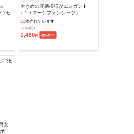
ス
大きめの花柄模様がエレガント
ンツセ
♪「サマーシフォンシャツ」
31
枚売れています
3,940円
1,480
62
%OFF
円
男女
ッポ