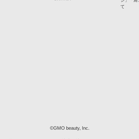
ジ」「肩
て
©GMO beauty, Inc.