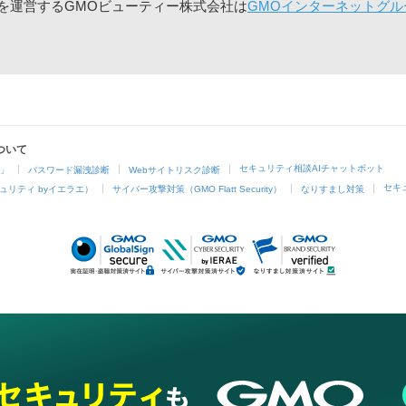
」を運営するGMOビューティー株式会社は
GMOインターネットグル
ついて
セキュリティ相談AIチャットボット
4」
パスワード漏洩診断
Webサイトリスク診断
セキ
ュリティ byイエラエ）
サイバー攻撃対策（GMO Flatt Security）
なりすまし対策