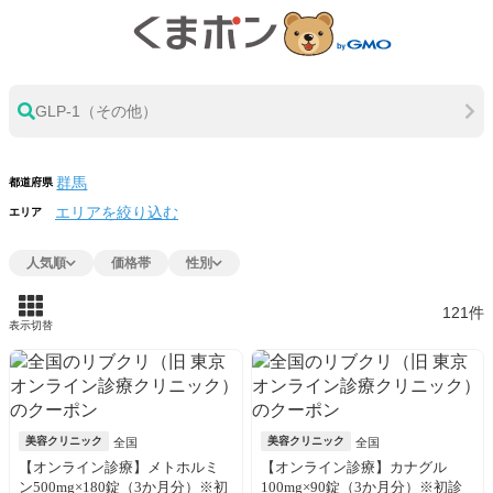
GLP-1（その他）
都道府県
エリアを絞り込む
エリア
人気順
価格帯
性別
121件
表示切替
美容クリニック
美容クリニック
全国
全国
【オンライン診療】メトホルミ
【オンライン診療】カナグル
ン500mg×180錠（3か月分）※初
100mg×90錠（3か月分）※初診