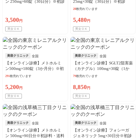
ン 250mg×60錠（30日分）※初診
25mg×30錠（30日分）※初診
料・送料込／リピート可
料・送料込
28
枚売れています
3,500
5,480
円
円
男女ＯＫ
男女ＯＫ
美容クリニック
美容クリニック
全国
全国
【オンライン診療】メトホルミ
【オンライン診療】SGLT2阻害薬
ン500mg×180錠（3か月分）※初
（カナグル）100mg×30錠（1か
診料・送料込
月分）※初診料・送料込
291
枚売れています
79
枚売れています
5,200
8,850
円
円
男女ＯＫ
男女ＯＫ
美容クリニック
美容クリニック
全国
全国
【オンライン診療】メトホルミ
【オンライン診療】フォシーガ
ン 500mg×90日分※初診料・送料
ジェネリック 5mg×30日分※初診