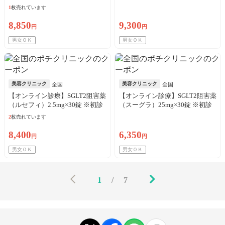
料・送料込
料・送料込
1
枚売れています
8,850
9,300
円
円
男女ＯＫ
男女ＯＫ
美容クリニック
美容クリニック
全国
全国
【オンライン診療】SGLT2阻害薬
【オンライン診療】SGLT2阻害薬
（ルセフィ）2.5mg×30錠 ※初診
（スーグラ）25mg×30錠 ※初診
料・送料込
料・送料込
2
枚売れています
8,400
6,350
円
円
男女ＯＫ
男女ＯＫ
1
/
7