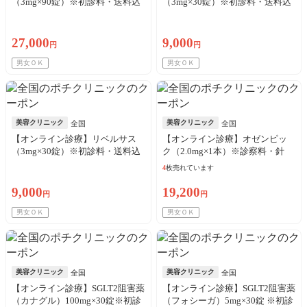
（3mg×90錠）※初診料・送料込
（3mg×30錠）※初診料・送料込
27,000
9,000
円
円
男女ＯＫ
男女ＯＫ
美容クリニック
美容クリニック
全国
全国
【オンライン診療】リベルサス
【オンライン診療】オゼンピッ
（3mg×30錠）※初診料・送料込
ク（2.0mg×1本）※診察料・針
代・送料・アルコール綿込み
4
枚売れています
9,000
19,200
円
円
男女ＯＫ
男女ＯＫ
美容クリニック
美容クリニック
全国
全国
【オンライン診療】SGLT2阻害薬
【オンライン診療】SGLT2阻害薬
（カナグル）100mg×30錠※初診
（フォシーガ）5mg×30錠 ※初診