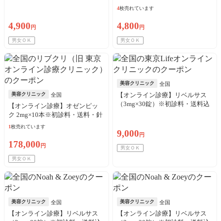
込
料・送料込
4
枚売れています
4,900
4,800
円
円
男女ＯＫ
男女ＯＫ
美容クリニック
全国
美容クリニック
【オンライン診療】リベルサス
全国
（3mg×30錠）※初診料・送料込
【オンライン診療】オゼンピッ
／リピート可
ク 2mg×10本※初診料・送料・針
代・アルコール綿込／リピート
1
枚売れています
9,000
可
円
178,000
円
男女ＯＫ
男女ＯＫ
美容クリニック
美容クリニック
全国
全国
【オンライン診療】リベルサス
【オンライン診療】リベルサス