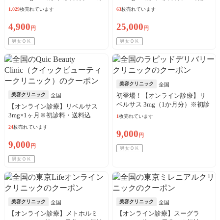
診料・送料込
料・送料込
1,029
枚売れています
63
枚売れています
4,900
25,000
円
円
男女ＯＫ
男女ＯＫ
美容クリニック
全国
美容クリニック
初登場！【オンライン診療】リ
全国
ベルサス 3mg（1か月分）※初診
【オンライン診療】リベルサス
料・送料込
3mg×1ヶ月※初診料・送料込
1
枚売れています
24
枚売れています
9,000
円
9,000
円
男女ＯＫ
男女ＯＫ
美容クリニック
美容クリニック
全国
全国
【オンライン診療】メトホルミ
【オンライン診療】スーグラ