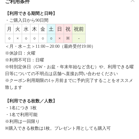
ご利用条件
【利用できる期間と日時】
・ご購入日から90日間
月
火
水
木
金
土
日
祝
祝前
○
×
○
○
○
○
×
※
-
＜月・水～土＞11:00～20:00（最終受付19:00）
※休診日：火曜
※利用不可日：日曜
※特別定休日（GW・お盆・年末年始など含む）や、利用できる曜
日等についての不明点は店舗へ直接お問い合わせください
※クーポン利用期限の1ヶ月前までに予約完了することをオススメ
致します
【利用できる枚数／人数】
・1名につき 1枚
・1名で利用可能
※利用は一回限り
※購入できる枚数は1枚。プレゼント用としても購入可