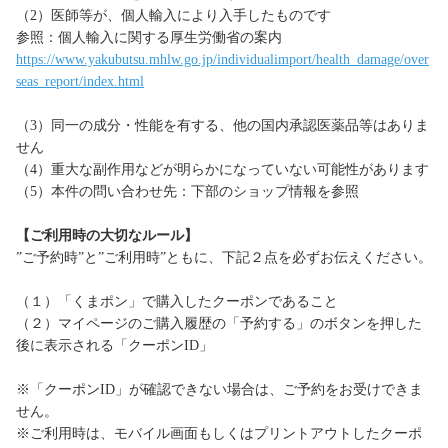
（2）医師等が、個人輸入により入手したものです
参照：個人輸入に関する厚生労働省の案内
https://www.yakubutsu.mhlw.go.jp/individualimport/health_damage/over
seas_report/index.html
（3）同一の成分・性能を有する、他の国内承認医薬品等はありま
せん
（4）重大な副作用などが明らかになっていない可能性があります
（5）本件の問い合わせ先：下部のショップ情報を参照
【ご利用時の大切なルール】
”ご予約時”と”ご利用時”ともに、下記２点を必ずお伝えください。
（１）「くまポン」で購入したクーポンであること
（２）マイページのご購入履歴の「予約する」のボタンを押した
後に表示される「クーポンID」
※「クーポンID」が確認できない場合は、ご予約をお受けできま
せん。
※ご利用時は、モバイル画面もしくはプリントアウトしたクーポ