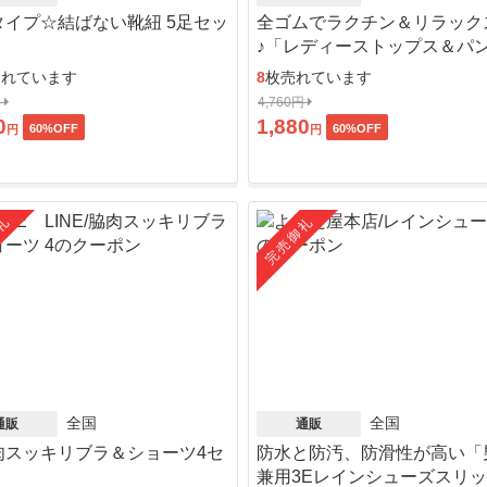
タイプ☆結ばない靴紐 5足セッ
全ゴムでラクチン＆リラック
♪「レディーストップス＆パ
ット」
売れています
8
枚売れています
円
4,760円
0
1,880
60
%OFF
60
%OFF
円
円
礼
完売御礼
全国
全国
通販
通販
肉スッキリブラ＆ショーツ4セ
防水と防汚、防滑性が高い「
」
兼用3Eレインシューズスリ