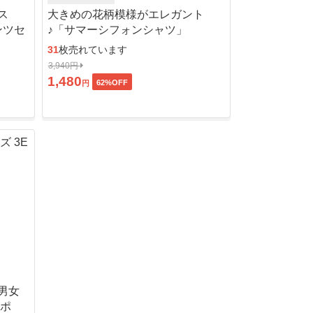
ス
大きめの花柄模様がエレガント
ンツセ
♪「サマーシフォンシャツ」
31
枚売れています
3,940円
1,480
62
%OFF
円
男女
ッポ