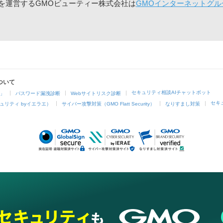
」を運営するGMOビューティー株式会社は
GMOインターネットグル
ついて
セキュリティ相談AIチャットボット
4」
パスワード漏洩診断
Webサイトリスク診断
セキ
ュリティ byイエラエ）
サイバー攻撃対策（GMO Flatt Security）
なりすまし対策