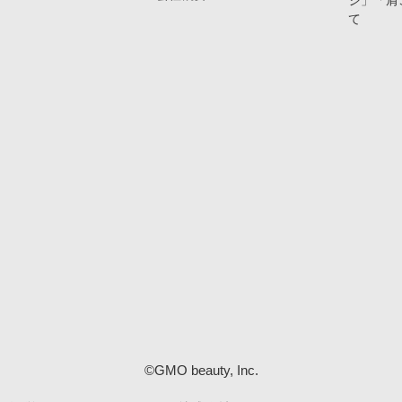
ジ」「肩
て
©GMO beauty, Inc.