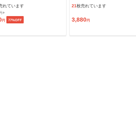
ン」
売れています
21
枚売れています
0円
0
3,880
77
%OFF
円
円