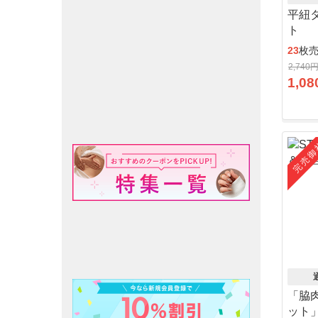
平紐
ト
23
枚
2,740
1,08
完売御
「脇
ット